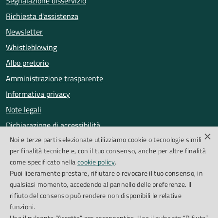
Segnalazione disservizio
Richiesta d'assistenza
Newsletter
Whistleblowing
Albo pretorio
Amministrazione trasparente
Informativa privacy
Note legali
Dichiarazione di accessibilità
×
Noi e terze parti selezionate utilizziamo cookie o tecnologie simili
Obiettivi di accessibilità
per finalità tecniche e, con il tuo consenso, anche per altre finalità
Segnalazioni accessibilità
come specificato nella
cookie policy
.
Puoi liberamente prestare, rifiutare o revocare il tuo consenso, in
qualsiasi momento, accedendo al pannello delle preferenze. Il
SEGUICI SU
rifiuto del consenso può rendere non disponibili le relative
funzioni.
Facebook
Instagram
Whatsapp
Feed RSS
Usa il pulsante “Accetta” per acconsentire. Usa il pulsante “Rifiuta”