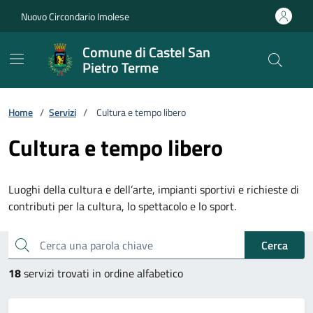
Vai ai contenuti
Vai al footer
Nuovo Circondario Imolese
Comune di Castel San
Pietro Terme
Home
/
Servizi
/
Cultura e tempo libero
Cultura e tempo libero
Luoghi della cultura e dell’arte, impianti sportivi e richieste di
contributi per la cultura, lo spettacolo e lo sport.
Esplora tutti i servizi
Cerca una parola chiave
Cerca
18
servizi trovati in ordine alfabetico