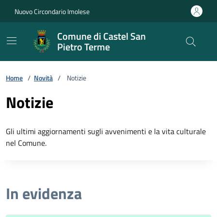
Vai ai contenuti
Vai al footer
Nuovo Circondario Imolese
Comune di Castel San
Pietro Terme
Home
/
Novità
/
Notizie
Notizie
Gli ultimi aggiornamenti sugli avvenimenti e la vita culturale
nel Comune.
In evidenza