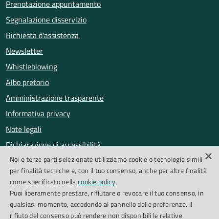
Prenotazione appuntamento
Segnalazione disservizio
Richiesta d'assistenza
Newsletter
Whistleblowing
Albo pretorio
Amministrazione trasparente
Informativa privacy
Note legali
Dichiarazione di accessibilità
×
Noi e terze parti selezionate utilizziamo cookie o tecnologie simili
Obiettivi di accessibilità
per finalità tecniche e, con il tuo consenso, anche per altre finalità
Segnalazioni accessibilità
come specificato nella
cookie policy
.
Puoi liberamente prestare, rifiutare o revocare il tuo consenso, in
qualsiasi momento, accedendo al pannello delle preferenze. Il
SEGUICI SU
rifiuto del consenso può rendere non disponibili le relative