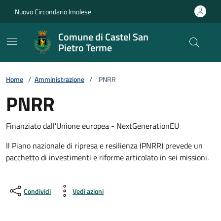
Vai ai contenuti
Vai al footer
Nuovo Circondario Imolese
Comune di Castel San
Pietro Terme
Home
/
Amministrazione
/
PNRR
PNRR
Finanziato dall'Unione europea - NextGenerationEU
Il Piano nazionale di ripresa e resilienza (PNRR) prevede un
pacchetto di investimenti e riforme articolato in sei missioni.
Condividi
Vedi azioni