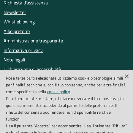
Richiesta d'assistenza
Newsletter
Whistleblowing
Albo pretorio
Amministrazione trasparente
Informativa privacy
Note legali
Dichiarazione di accessibilità
×
Noi e terze parti selezionate utilizziamo cookie o tecnologie simili
Obiettivi di accessibilità
per finalità tecniche e, con il tuo consenso, anche per altre finalità
Segnalazioni accessibilità
come specificato nella
cookie policy
.
Puoi liberamente prestare, rifiutare o revocare il tuo consenso, in
qualsiasi momento, accedendo al pannello delle preferenze. Il
SEGUICI SU
rifiuto del consenso può rendere non disponibili le relative
funzioni.
Facebook
Instagram
Whatsapp
Feed RSS
Usa il pulsante “Accetta” per acconsentire. Usa il pulsante “Rifiuta”
o chiudi questa informativa per continuare senza accettare.