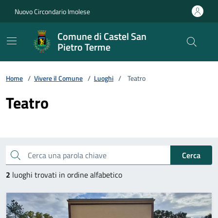
Vai ai contenuti
Vai al footer
Nuovo Circondario Imolese
Comune di Castel San
Pietro Terme
Home
/
Vivere il Comune
/
Luoghi
/
Teatro
Teatro
Cerca una parola chiave
Cerca
2
luoghi trovati in ordine alfabetico