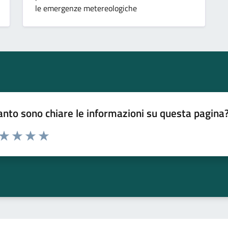
le emergenze metereologiche
nto sono chiare le informazioni su questa pagina
 da 1 a 5 stelle la pagina
ta 1 stelle su 5
Valuta 2 stelle su 5
Valuta 3 stelle su 5
Valuta 4 stelle su 5
Valuta 5 stelle su 5