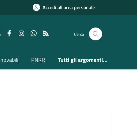
Accedi all'area personale
Facebook
Instagram
Whatsapp
Feed RSS
u
Cerca
nnovabili
PNRR
Tutti gli argomenti...