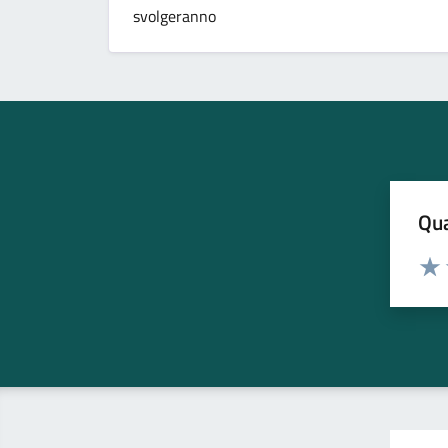
svolgeranno
Qua
Valuta
Valu