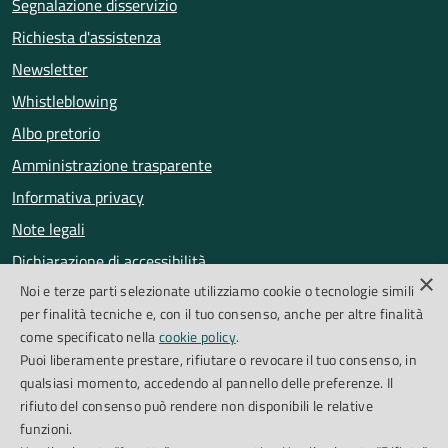
Segnalazione disservizio
Richiesta d'assistenza
Newsletter
Whistleblowing
Albo pretorio
Amministrazione trasparente
Informativa privacy
Note legali
Dichiarazione di accessibilità
×
Noi e terze parti selezionate utilizziamo cookie o tecnologie simili
Obiettivi di accessibilità
per finalità tecniche e, con il tuo consenso, anche per altre finalità
Segnalazioni accessibilità
come specificato nella
cookie policy
.
Puoi liberamente prestare, rifiutare o revocare il tuo consenso, in
qualsiasi momento, accedendo al pannello delle preferenze. Il
SEGUICI SU
rifiuto del consenso può rendere non disponibili le relative
funzioni.
Facebook
Instagram
Whatsapp
Feed RSS