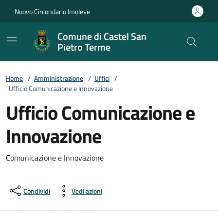
Vai ai contenuti
Vai al footer
Nuovo Circondario Imolese
Comune di Castel San
Pietro Terme
Home
/
Amministrazione
/
Uffici
/
Ufficio Comunicazione e Innovazione
Ufficio Comunicazione e
Innovazione
Comunicazione e Innovazione
Condividi
Vedi azioni