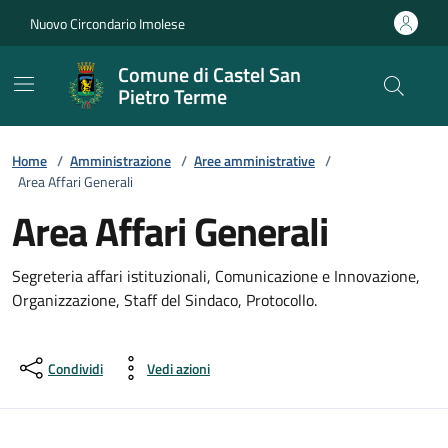
Vai ai contenuti
Vai al footer
Nuovo Circondario Imolese
Comune di Castel San
Pietro Terme
Home
/
Amministrazione
/
Aree amministrative
/
Area Affari Generali
Area Affari Generali
Segreteria affari istituzionali, Comunicazione e Innovazione,
Organizzazione, Staff del Sindaco, Protocollo.
Condividi
Vedi azioni