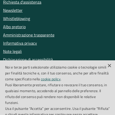
Richiesta d'assistenza
Newsletter
Whistleblowing
Albo pretorio
Amministrazione trasparente
Informativa privacy
Note legali
Dichiarazione di accessibilità
×
Noi e terze parti selezionate utilizziamo cookie o tecnologie simili
Obiettivi di accessibilità
per finalità tecniche e, con il tuo consenso, anche per altre finalità
Segnalazioni accessibilità
come specificato nella
cookie policy
.
Puoi liberamente prestare, rifiutare o revocare il tuo consenso, in
qualsiasi momento, accedendo al pannello delle preferenze. Il
SEGUICI SU
rifiuto del consenso può rendere non disponibili le relative
funzioni.
Facebook
Instagram
Whatsapp
Feed RSS
Usa il pulsante “Accetta” per acconsentire. Usa il pulsante “Rifiuta”
o chiudi questa informativa per continuare senza accettare.