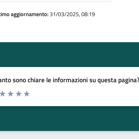
timo aggiornamento:
31/03/2025, 08:19
nto sono chiare le informazioni su questa pagina
 da 1 a 5 stelle la pagina
ta 1 stelle su 5
Valuta 2 stelle su 5
Valuta 3 stelle su 5
Valuta 4 stelle su 5
Valuta 5 stelle su 5