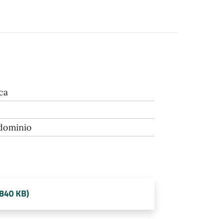
ca
 dominio
 840 KB)