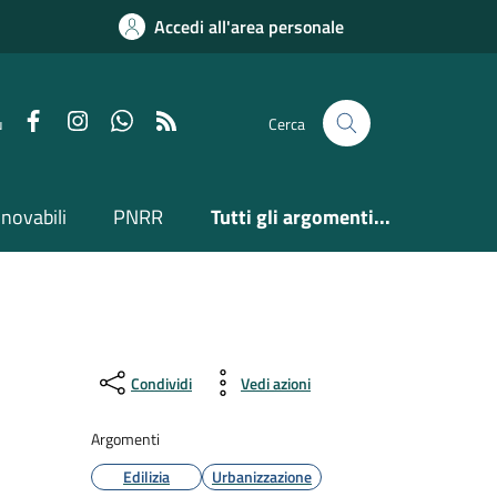
Accedi all'area personale
Facebook
Instagram
Whatsapp
Feed RSS
u
Cerca
nnovabili
PNRR
Tutti gli argomenti...
Condividi
Vedi azioni
Argomenti
Edilizia
Urbanizzazione