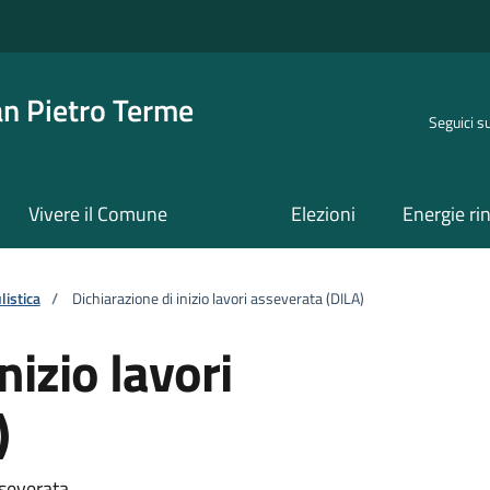
an Pietro Terme
Seguici s
Vivere il Comune
Elezioni
Energie ri
istica
/
Dichiarazione di inizio lavori asseverata (DILA)
nizio lavori
)
sseverata