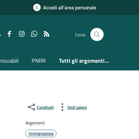
Accedi all'area personale
Facebook
Instagram
Whatsapp
Feed RSS
u
Cerca
nnovabili
PNRR
Tutti gli argomenti...
Condividi
Vedi azioni
Argomenti
Immigrazione