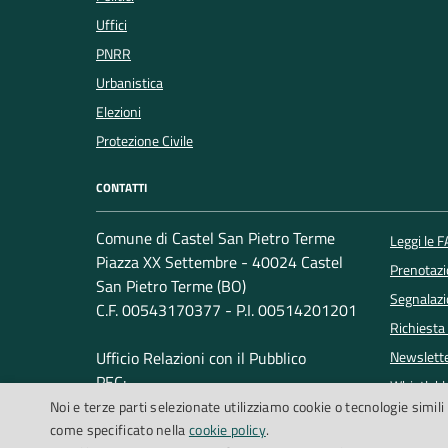
Uffici
PNRR
Urbanistica
Elezioni
Protezione Civile
CONTATTI
Comune di Castel San Pietro Terme
Leggi le 
Piazza XX Settembre - 40024 Castel
Prenotaz
San Pietro Terme (BO)
Segnalazi
C.F. 00543170377 - P.I. 00514201201
Richiesta
Ufficio Relazioni con il Pubblico
Newslett
PEC:
Whistleb
Noi e terze parti selezionate utilizziamo cookie o tecnologie simili 
comune.castelsanpietro@cert.provincia.bo.it
Telefono: +39 051 6954154
come specificato nella
cookie policy
.