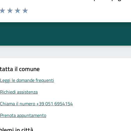
 da 1 a 5 stelle la pagina
ta 1 stelle su 5
Valuta 2 stelle su 5
Valuta 3 stelle su 5
Valuta 4 stelle su 5
Valuta 5 stelle su 5
tatta il comune
Leggi le domande frequenti
Richiedi assistenza
Chiama il numero +39 051 6954154
Prenota appuntamento
blemi in città