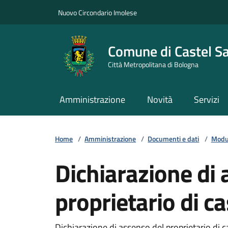
Vai ai contenuti
Vai al footer
Nuovo Circondario Imolese
Comune di Castel S
Città Metropolitana di Bologna
Amministrazione
Novità
Servizi
Home
/
Amministrazione
/
Documenti e dati
/
Modul
Dichiarazione di 
proprietario di c
Dichiarazione di assenso del proprietario di ca