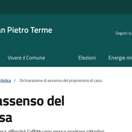
an Pietro Terme
Seguici s
Vivere il Comune
Elezioni
Energie ri
istica
/
Dichiarazione di assenso del proprietario di casa
assenso del
asa
sa affinchè l'affittuario possa ospitare cittadini