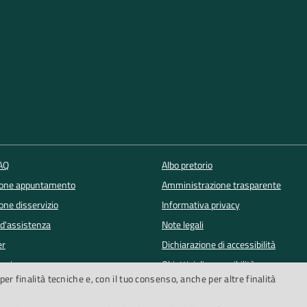
FAQ
Albo pretorio
ione appuntamento
Amministrazione trasparente
one disservizio
Informativa privacy
 d'assistenza
Note legali
er
Dichiarazione di accessibilità
lowing
Obiettivi di accessibilità
per finalità tecniche e, con il tuo consenso, anche per altre finalità
Segnalazioni accessibilità