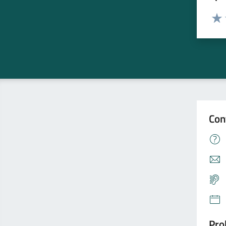
Valuta
Valu
Con
Pro