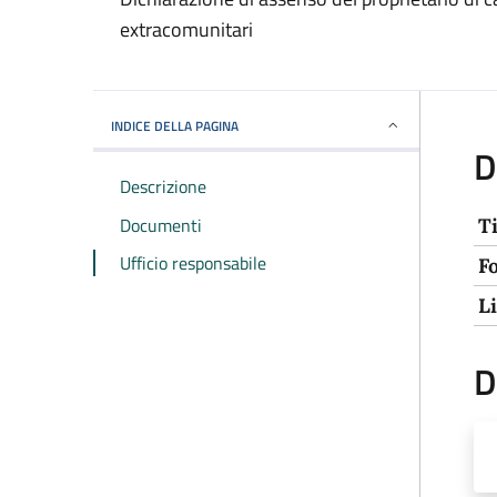
extracomunitari
INDICE DELLA PAGINA
D
Descrizione
Documenti
T
Ufficio responsabile
F
L
D