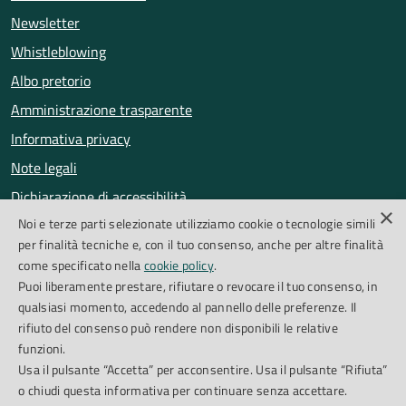
Newsletter
Whistleblowing
Albo pretorio
Amministrazione trasparente
Informativa privacy
Note legali
Dichiarazione di accessibilità
×
Noi e terze parti selezionate utilizziamo cookie o tecnologie simili
Obiettivi di accessibilità
per finalità tecniche e, con il tuo consenso, anche per altre finalità
Segnalazioni accessibilità
come specificato nella
cookie policy
.
Puoi liberamente prestare, rifiutare o revocare il tuo consenso, in
qualsiasi momento, accedendo al pannello delle preferenze. Il
SEGUICI SU
rifiuto del consenso può rendere non disponibili le relative
funzioni.
Facebook
Instagram
Whatsapp
Feed RSS
Usa il pulsante “Accetta” per acconsentire. Usa il pulsante “Rifiuta”
o chiudi questa informativa per continuare senza accettare.