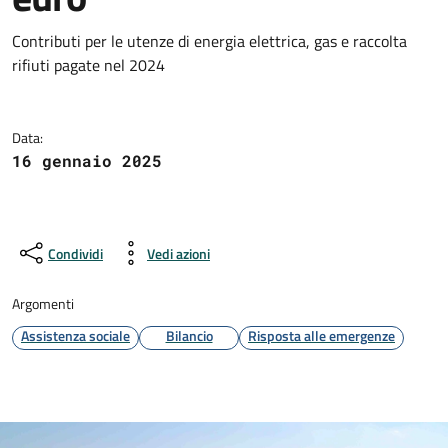
Dettagli della notizia
Contributi per le utenze di energia elettrica, gas e raccolta
rifiuti pagate nel 2024
Data:
16 gennaio 2025
Condividi
Vedi azioni
Argomenti
Assistenza sociale
Bilancio
Risposta alle emergenze