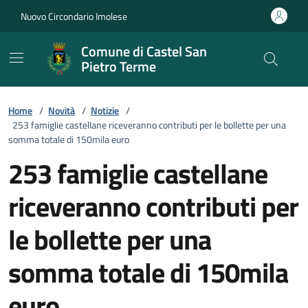
Vai ai contenuti
Vai al footer
Nuovo Circondario Imolese
Comune di Castel San
Pietro Terme
Home
/
Novità
/
Notizie
/
253 famiglie castellane riceveranno contributi per le bollette per una
somma totale di 150mila euro
253 famiglie castellane
riceveranno contributi per
le bollette per una
somma totale di 150mila
euro