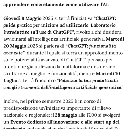
apprendere concretamente come utilizzare l’AI
:
Giovedì 8 Maggio
2025 si terrà l’iniziativa
“ChatGPT:
guida pratica per iniziare ad utilizzarlo: Laboratorio
introduttivo sull'uso di ChatGPT”
, rivolto a chi desidera
avvicinarsi all'intelligenza artificiale generativa,
Martedì
20 Maggio
2025 si parlerà di
“ChatGPT: funzionalità
avanzate”
, durante il quale si terrà un approfondimento
sulle potenzialità avanzate di ChatGPT, pensato per
utenti che già utilizzano la piattaforma e desiderano
sfruttarne al meglio le funzionalità, mentre
Martedì 10
Luglio
si terrà l’incontro
“Potenzia la tua produttività
con gli strumenti dell’intelligenza artificiale generativa”
Inoltre, nel primo semestre 2025 è in corso di
predisposizione un’iniziativa importante di rilievo
nazionale e regionale: il
28 maggio
alle 17.00 si svolgerà
un
Evento dedicato all’innovazione e alle start up del
territorio
, nel quale si parlerà anche del futuro dell’Ex