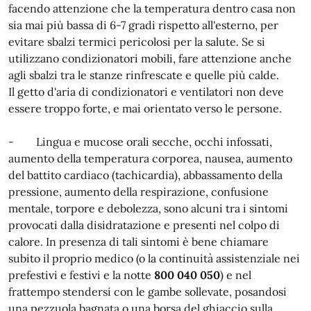
facendo attenzione che la temperatura dentro casa non
sia mai più bassa di 6-7 gradi rispetto all'esterno, per
evitare sbalzi termici pericolosi per la salute. Se si
utilizzano condizionatori mobili, fare attenzione anche
agli sbalzi tra le stanze rinfrescate e quelle più calde.
Il getto d'aria di condizionatori e ventilatori non deve
essere troppo forte, e mai orientato verso le persone.
- Lingua e mucose orali secche, occhi infossati,
aumento della temperatura corporea, nausea, aumento
del battito cardiaco (tachicardia), abbassamento della
pressione, aumento della respirazione, confusione
mentale, torpore e debolezza, sono alcuni tra i sintomi
provocati dalla disidratazione e presenti nel colpo di
calore. In presenza di tali sintomi è bene chiamare
subito il proprio medico (o la continuità assistenziale nei
prefestivi e festivi e la notte
800 040 050
) e nel
frattempo stendersi con le gambe sollevate, posandosi
una pezzuola bagnata o una borsa del ghiaccio sulla