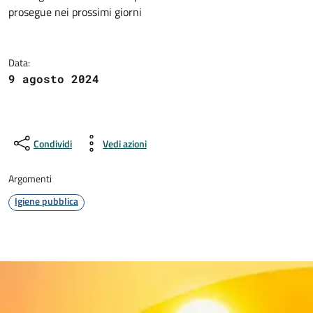
Dettagli della notizia
prosegue nei prossimi giorni
Data:
9 agosto 2024
Condividi
Vedi azioni
Argomenti
Igiene pubblica