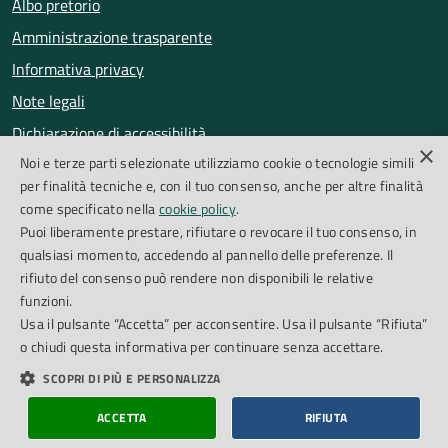
Albo pretorio
Amministrazione trasparente
Informativa privacy
Note legali
Dichiarazione di accessibilità
×
Noi e terze parti selezionate utilizziamo cookie o tecnologie simili
Obiettivi di accessibilità
per finalità tecniche e, con il tuo consenso, anche per altre finalità
Segnalazioni accessibilità
come specificato nella
cookie policy
.
Puoi liberamente prestare, rifiutare o revocare il tuo consenso, in
qualsiasi momento, accedendo al pannello delle preferenze. Il
SEGUICI SU
rifiuto del consenso può rendere non disponibili le relative
funzioni.
Facebook
Instagram
Whatsapp
Feed RSS
Usa il pulsante “Accetta” per acconsentire. Usa il pulsante “Rifiuta”
o chiudi questa informativa per continuare senza accettare.
SCOPRI DI PIÙ E PERSONALIZZA
Cookie Policy
Piano di miglioramento del sito
Credits
ACCETTA
RIFIUTA