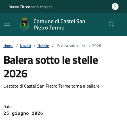
Vai ai contenuti
Vai al footer
Nuovo Circondario Imolese
Comune di Castel San
Pietro Terme
Home
/
Novità
/
Notizie
/
Balera sotto le stelle 2026
Balera sotto le stelle
2026
Dettagli della notizia
L’estate di Castel San Pietro Terme torna a ballare
Data:
25 giugno 2026