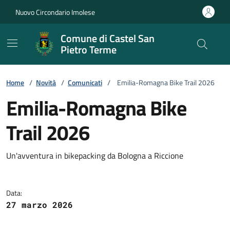
Vai ai contenuti
Vai al footer
Nuovo Circondario Imolese
Comune di Castel San
Pietro Terme
Home
/
Novità
/
Comunicati
/
Emilia-Romagna Bike Trail 2026
Emilia-Romagna Bike
Trail 2026
Dettagli della notizia
Un'avventura in bikepacking da Bologna a Riccione
Data:
27 marzo 2026