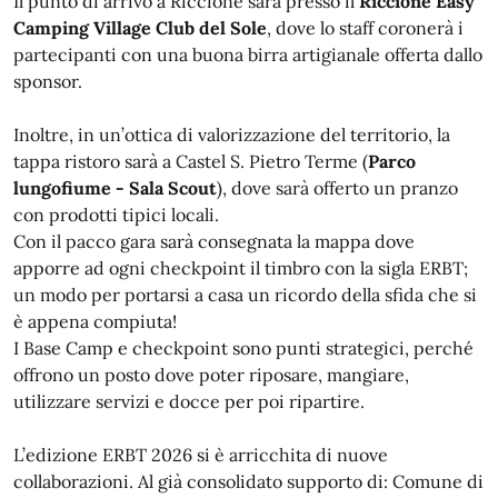
Il punto di arrivo a Riccione sarà presso il
Riccione Easy
Camping Village Club del Sole
, dove lo staff coronerà i
partecipanti con una buona birra artigianale offerta dallo
sponsor.
Inoltre, in un’ottica di valorizzazione del territorio, la
tappa ristoro sarà a Castel S. Pietro Terme (
Parco
lungofiume - Sala Scout
), dove sarà offerto un pranzo
con prodotti tipici locali.
Con il pacco gara sarà consegnata la mappa dove
apporre ad ogni checkpoint il timbro con la sigla ERBT;
un modo per portarsi a casa un ricordo della sfida che si
è appena compiuta!
I Base Camp e checkpoint sono punti strategici, perché
offrono un posto dove poter riposare, mangiare,
utilizzare servizi e docce per poi ripartire.
L’edizione ERBT 2026 si è arricchita di nuove
collaborazioni. Al già consolidato supporto di: Comune di