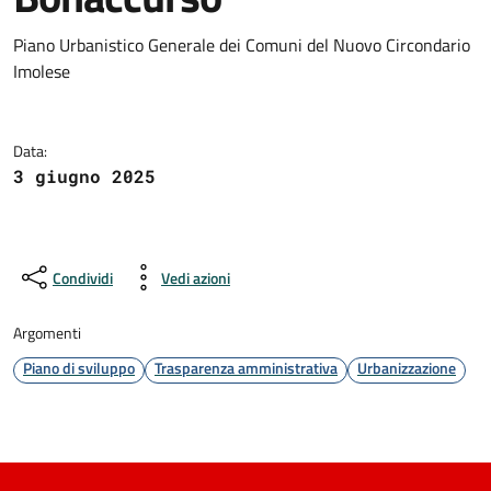
Dettagli della notizia
Piano Urbanistico Generale dei Comuni del Nuovo Circondario
Imolese
Data:
3 giugno 2025
Condividi
Vedi azioni
Argomenti
Piano di sviluppo
Trasparenza amministrativa
Urbanizzazione