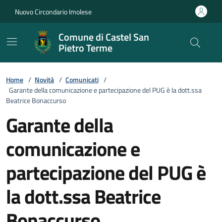
Vai ai contenuti
Vai al footer
Nuovo Circondario Imolese
Comune di Castel San
Pietro Terme
Home
/
Novità
/
Comunicati
/
Garante della comunicazione e partecipazione del PUG è la dott.ssa
Beatrice Bonaccurso
Garante della
comunicazione e
partecipazione del PUG è
la dott.ssa Beatrice
Bonaccurso