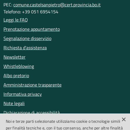
PEC:
comune.castelsanpietro@cert.provincia.bo.it
Telefono: +39 051 6954154
Leggi le FAQ
Prenotazione appuntamento
Segnalazione disservizio
Richiesta d'assistenza
Newsletter
Whistleblowing
Albo pretorio
Amministrazione trasparente
Informativa privacy
Note legali
Dichiarazione di accessibilità
×
Noi e terze parti selezionate utilizziamo cookie o tecnologie simili
Obiettivi di accessibilità
per finalità tecniche e, con il tuo consenso, anche per altre finalità