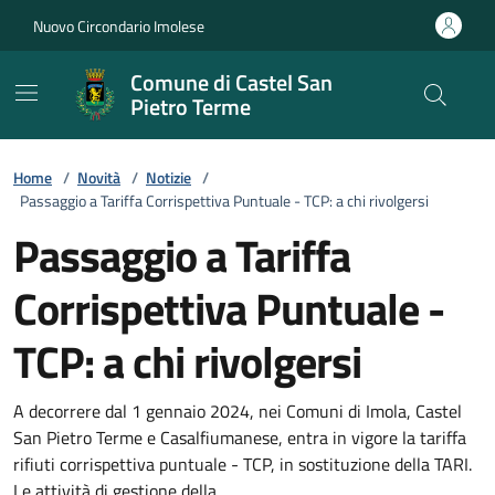
Vai ai contenuti
Vai al footer
Nuovo Circondario Imolese
Comune di Castel San
Pietro Terme
Home
/
Novità
/
Notizie
/
Passaggio a Tariffa Corrispettiva Puntuale - TCP: a chi rivolgersi
Passaggio a Tariffa
Corrispettiva Puntuale -
TCP: a chi rivolgersi
Dettagli della notizia
A decorrere dal 1 gennaio 2024, nei Comuni di Imola, Castel
San Pietro Terme e Casalfiumanese, entra in vigore la tariffa
rifiuti corrispettiva puntuale - TCP, in sostituzione della TARI.
Le attività di gestione della...