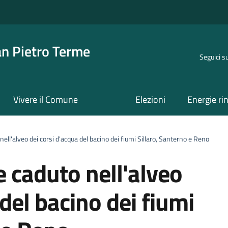
an Pietro Terme
Seguici s
Vivere il Comune
Elezioni
Energie ri
ll'alveo dei corsi d'acqua del bacino dei fiumi Sillaro, Santerno e Reno
 caduto nell'alveo
 del bacino dei fiumi