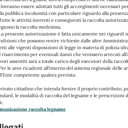
 Dovranno essere adottati tutti gli accorgimenti necessari per
lla pubblica incolumità con particolare riguardo alla presen
 Tutte le attività inerenti e conseguenti la raccolta autorizza
eguono la raccolta medesima.
 La presente autorizzazione è fatta unicamente nei riguardi 
ndizioni che possono venire richieste dalle altre Amministrazi
fetti alle vigenti disposizioni di legge in materia di polizia i
 Il risarcimento per eventuali danni che venissero arrecati a
avori assentiti sarà a totale carico degli esecutori della raccol
 Per le aree ricadenti all'interno del sistema regionale delle 
ll'Ente competente qualora previsto.
 privato cittadino che intenda fornire il proprio contributo, p
andard, le modalità di raccolta del legname e le prescrizion
k:
municazione raccolta legname
llegati