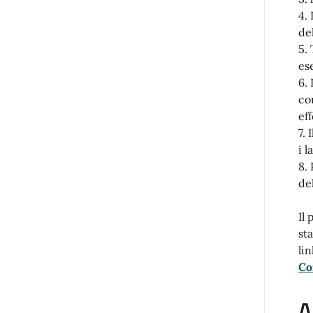
4.
de
5.
es
6.
co
ef
7.
i l
8.
de
Il
st
lin
Co
A