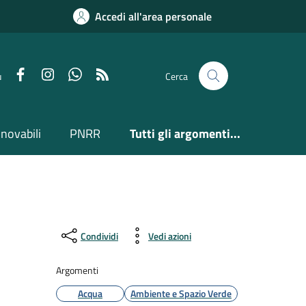
Accedi all'area personale
Facebook
Instagram
Whatsapp
Feed RSS
u
Cerca
nnovabili
PNRR
Tutti gli argomenti...
Condividi
Vedi azioni
Argomenti
Acqua
Ambiente e Spazio Verde