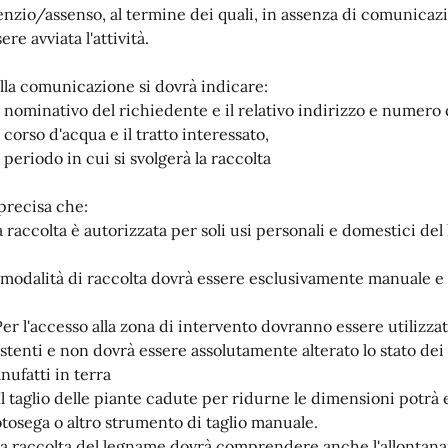
lenzio/assenso, al termine dei quali, in assenza di comunicaz
ere avviata l'attività.
lla comunicazione si dovrà indicare:
il nominativo del richiedente e il relativo indirizzo e numero 
l corso d'acqua e il tratto interessato,
l periodo in cui si svolgerà la raccolta
 precisa che:
la raccolta è autorizzata per soli usi personali e domestici de
 modalità di raccolta dovrà essere esclusivamente manuale e d
 Per l'accesso alla zona di intervento dovranno essere utilizza
istenti e non dovrà essere assolutamente alterato lo stato dei
nufatti in terra
 Il taglio delle piante cadute per ridurne le dimensioni pot
tosega o altro strumento di taglio manuale.
 la raccolta del legname dovrà comprendere anche l'allontan