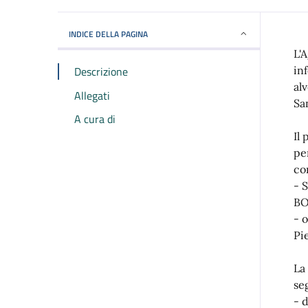
INDICE DELLA PAGINA
L'
Descrizione
in
al
Allegati
San
A cura di
Il
pe
co
- 
BO
- 
Pi
La
se
- d