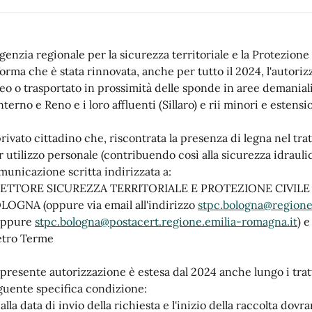
Agenzia regionale per la sicurezza territoriale e la Protezio
forma che è stata rinnovata, anche per tutto il 2024, l'autori
veo o trasportato in prossimità delle sponde in aree demaniali 
terno e Reno e i loro affluenti (Sillaro) e rii minori e estensi
 privato cittadino che, riscontrata la presenza di legna nel tr
r utilizzo personale (contribuendo così alla sicurezza idrauli
municazione scritta indirizzata a:
SETTORE SICUREZZA TERRITORIALE E PROTEZIONE CIVILE BOL
LOGNA (oppure via email all'indirizzo
stpc.bologna@regione
oppure
stpc.bologna@postacert.regione.emilia-romagna.it
) 
etro Terme
 presente autorizzazione è estesa dal 2024 anche lungo i tratt
guente specifica condizione:
alla data di invio della richiesta e l'inizio della raccolta dov