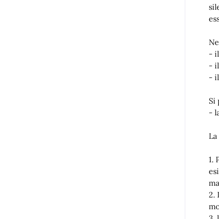
si
ess
Ne
- 
- i
- i
Si
- 
La
1.
es
ma
2.
mo
3.