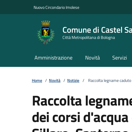
Vai ai contenuti
Vai al footer
Nuovo Circondario Imolese
Comune di Castel S
Città Metropolitana di Bologna
Amministrazione
Novità
Servizi
Home
/
Novità
/
Notizie
/
Raccolta legname caduto ne
Raccolta legname
dei corsi d'acqua