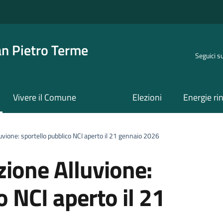
an Pietro Terme
Seguici s
Vivere il Comune
Elezioni
Energie ri
uvione: sportello pubblico NCI aperto il 21 gennaio 2026
zione Alluvione:
o NCI aperto il 21