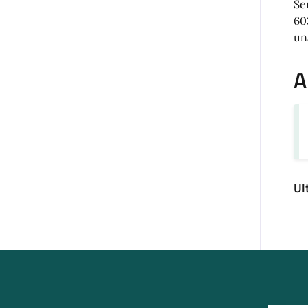
Se
60
un
A
Ul