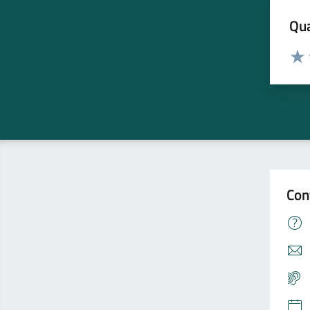
Qua
Valuta
Valu
Con