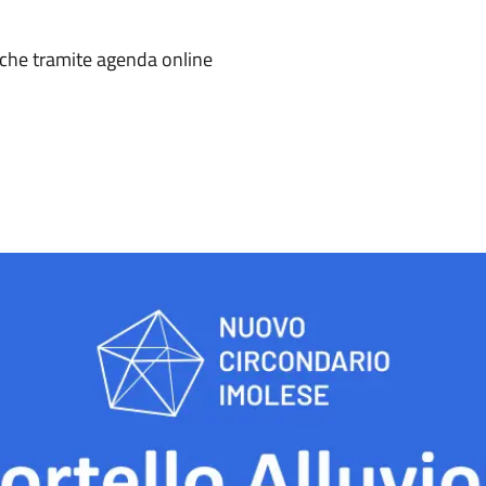
a
nche tramite agenda online