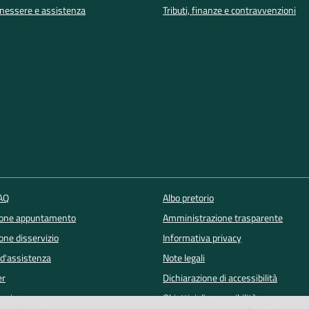
enessere e assistenza
Tributi, finanze e contravvenzioni
FAQ
Albo pretorio
ione appuntamento
Amministrazione trasparente
one disservizio
Informativa privacy
 d'assistenza
Note legali
er
Dichiarazione di accessibilità
lowing
Obiettivi di accessibilità