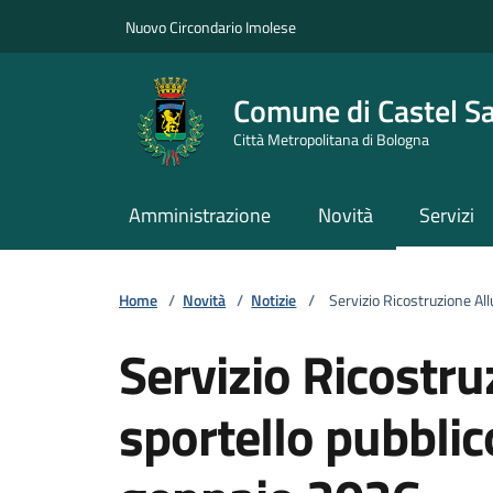
Vai ai contenuti
Vai al footer
Nuovo Circondario Imolese
Comune di Castel S
Città Metropolitana di Bologna
Amministrazione
Novità
Servizi
Home
/
Novità
/
Notizie
/
Servizio Ricostruzione All
Servizio Ricostru
sportello pubblic