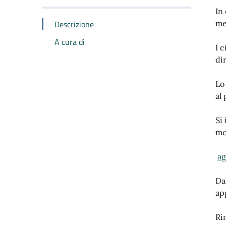
In
Descrizione
me
A cura di
I 
di
Lo
al
Si
mo
ag
Dal
ap
Ri