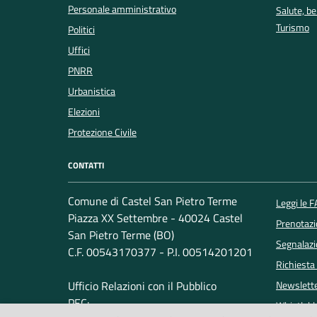
Personale amministrativo
Salute, b
Turismo
Politici
Uffici
PNRR
Urbanistica
Elezioni
Protezione Civile
CONTATTI
Comune di Castel San Pietro Terme
Leggi le 
Piazza XX Settembre - 40024 Castel
Prenotaz
San Pietro Terme (BO)
Segnalazi
C.F. 00543170377 - P.I. 00514201201
Richiesta
Ufficio Relazioni con il Pubblico
Newslett
PEC:
Whistleb