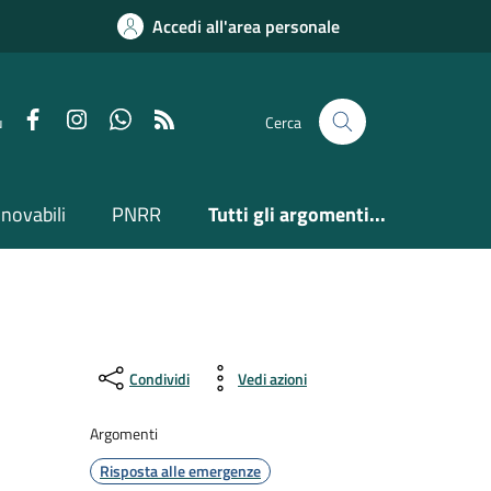
Accedi all'area personale
Facebook
Instagram
Whatsapp
Feed RSS
u
Cerca
nnovabili
PNRR
Tutti gli argomenti...
Condividi
Vedi azioni
Argomenti
Risposta alle emergenze