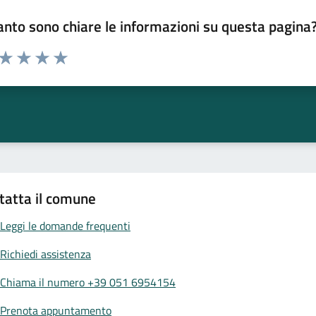
nto sono chiare le informazioni su questa pagina
 da 1 a 5 stelle la pagina
ta 1 stelle su 5
Valuta 2 stelle su 5
Valuta 3 stelle su 5
Valuta 4 stelle su 5
Valuta 5 stelle su 5
tatta il comune
Leggi le domande frequenti
Richiedi assistenza
Chiama il numero +39 051 6954154
Prenota appuntamento