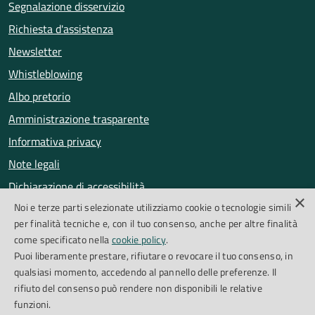
Segnalazione disservizio
Richiesta d'assistenza
Newsletter
Whistleblowing
Albo pretorio
Amministrazione trasparente
Informativa privacy
Note legali
Dichiarazione di accessibilità
×
Noi e terze parti selezionate utilizziamo cookie o tecnologie simili
Obiettivi di accessibilità
per finalità tecniche e, con il tuo consenso, anche per altre finalità
Segnalazioni accessibilità
come specificato nella
cookie policy
.
Puoi liberamente prestare, rifiutare o revocare il tuo consenso, in
qualsiasi momento, accedendo al pannello delle preferenze. Il
SEGUICI SU
rifiuto del consenso può rendere non disponibili le relative
funzioni.
Facebook
Instagram
Whatsapp
Feed RSS