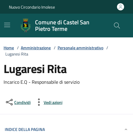
Vai ai contenuti
Vai al footer
Nuovo Circondario Imolese
Comune di Castel San
Pietro Terme
Home
/
Amministrazione
/
Personale amministrativo
/
Lugaresi Rita
Lugaresi Rita
Incarico E.Q - Responsabile di servizio
Condividi
Vedi azioni
INDICE DELLA PAGINA