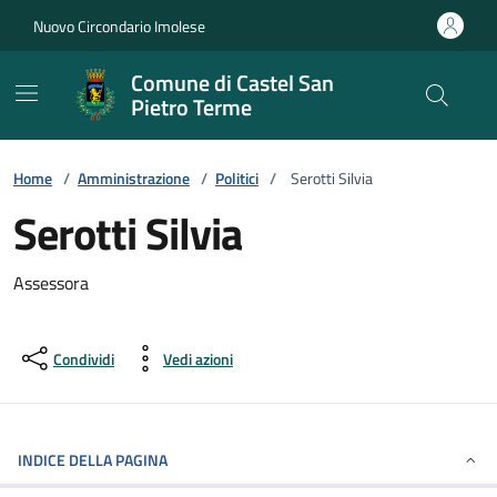
Vai ai contenuti
Vai al footer
Nuovo Circondario Imolese
Comune di Castel San
Pietro Terme
Home
/
Amministrazione
/
Politici
/
Serotti Silvia
Serotti Silvia
Assessora
Condividi
Vedi azioni
INDICE DELLA PAGINA