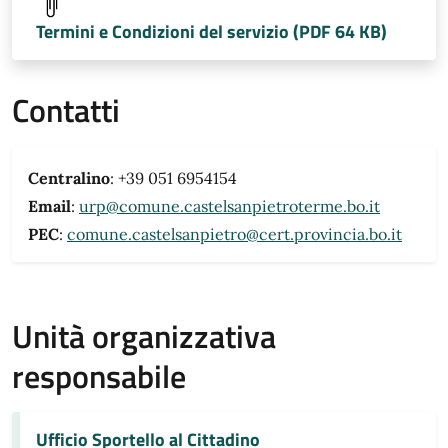
Termini e Condizioni del servizio (PDF 64 KB)
Contatti
Centralino
: +39 051 6954154
Email
:
urp@comune.castelsanpietroterme.bo.it
PEC
:
comune.castelsanpietro@cert.provincia.bo.it
Unità organizzativa
responsabile
Ufficio Sportello al Cittadino