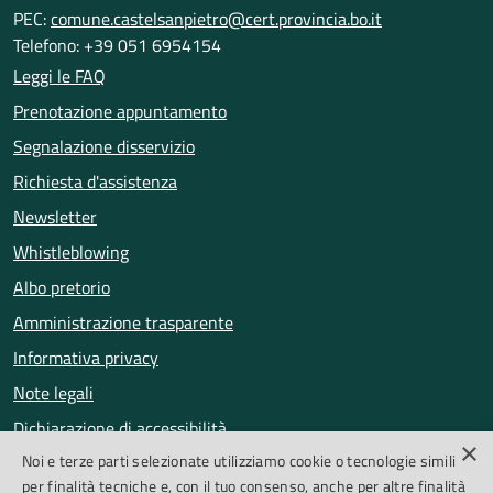
PEC:
comune.castelsanpietro@cert.provincia.bo.it
Telefono: +39 051 6954154
Leggi le FAQ
Prenotazione appuntamento
Segnalazione disservizio
Richiesta d'assistenza
Newsletter
Whistleblowing
Albo pretorio
Amministrazione trasparente
Informativa privacy
Note legali
Dichiarazione di accessibilità
×
Noi e terze parti selezionate utilizziamo cookie o tecnologie simili
Obiettivi di accessibilità
per finalità tecniche e, con il tuo consenso, anche per altre finalità