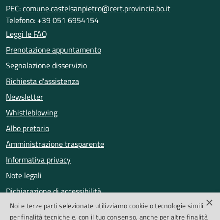
PEC:
comune.castelsanpietro@cert.provincia.bo.it
Telefono: +39 051 6954154
Leggi le FAQ
Prenotazione appuntamento
Segnalazione disservizio
Richiesta d'assistenza
Newsletter
Whistleblowing
Albo pretorio
Amministrazione trasparente
Informativa privacy
Note legali
Dichiarazione di accessibilità
×
Noi e terze parti selezionate utilizziamo cookie o tecnologie simili
Obiettivi di accessibilità
per finalità tecniche e, con il tuo consenso, anche per altre finalità