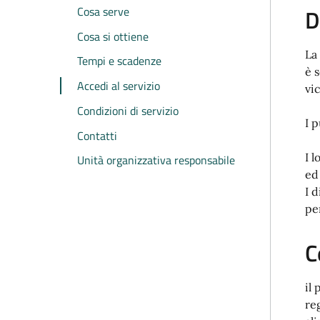
Cosa serve
D
Cosa si ottiene
La
Tempi e scadenze
è 
Accedi al servizio
vi
Condizioni di servizio
I 
Contatti
I l
Unità organizzativa responsabile
ed
I 
per
C
il
re