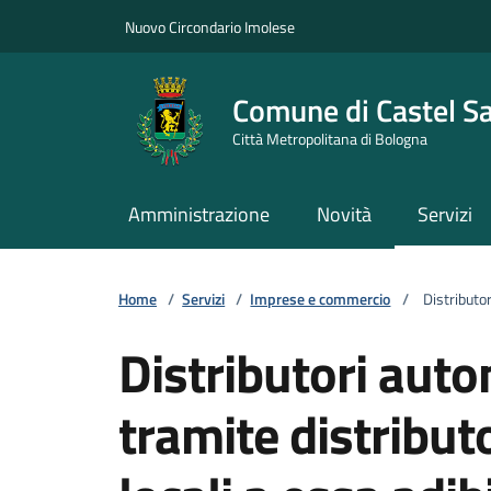
Vai ai contenuti
Vai al footer
Nuovo Circondario Imolese
Comune di Castel S
Città Metropolitana di Bologna
Amministrazione
Novità
Servizi
Home
/
Servizi
/
Imprese e commercio
/
Distributori
Distributori auto
tramite distribut