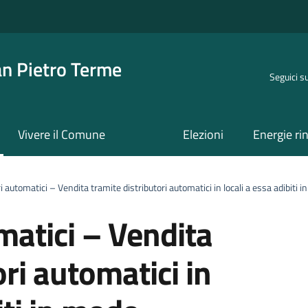
an Pietro Terme
Seguici s
Vivere il Comune
Elezioni
Energie ri
 automatici – Vendita tramite distributori automatici in locali a essa adibiti 
matici – Vendita
ori automatici in