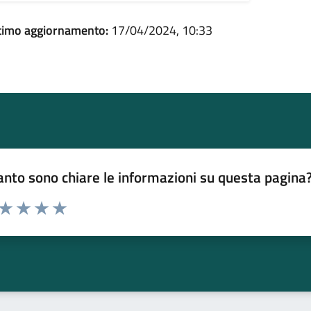
timo aggiornamento:
17/04/2024, 10:33
nto sono chiare le informazioni su questa pagina
 da 1 a 5 stelle la pagina
ta 1 stelle su 5
Valuta 2 stelle su 5
Valuta 3 stelle su 5
Valuta 4 stelle su 5
Valuta 5 stelle su 5