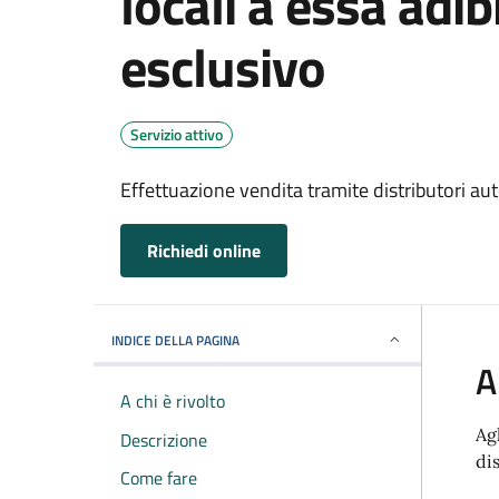
locali a essa adib
esclusivo
Servizio attivo
Effettuazione vendita tramite distributori aut
Richiedi online
INDICE DELLA PAGINA
A
A chi è rivolto
Ag
Descrizione
di
Come fare