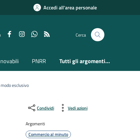
Accedi all'area personale
Facebook
Instagram
Whatsapp
Feed RSS
u
Cerca
nnovabili
PNRR
Tutti gli argomenti...
in modo esclusivo
Condividi
Vedi azioni
Argomenti
Commercio al minuto