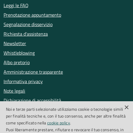
Leggi le FAQ
Prenotazione appuntamento
Segnalazione disservizio
Richiesta d'assistenza
Newsletter
Whistleblowing
Albo pretorio
Amministrazione trasparente
Informativa privacy
Note legali
Dichiarazione di accessibilità
×
Noi e terze parti selezionate utilizziamo cookie o tecnologie simili
Obiettivi di accessibilità
per finalità tecniche e, con il tuo consenso, anche per altre finalità
Segnalazioni accessibilità
come specificato nella
cookie policy
.
Puoi liberamente prestare, rifiutare o revocare il tuo consenso, in