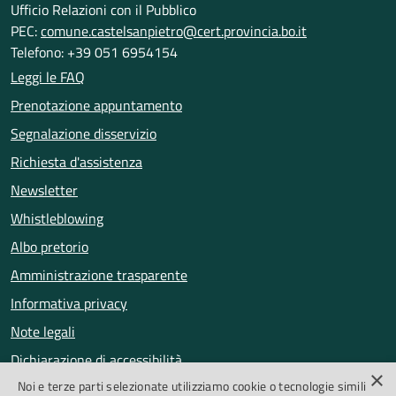
Ufficio Relazioni con il Pubblico
PEC:
comune.castelsanpietro@cert.provincia.bo.it
Telefono: +39 051 6954154
Leggi le FAQ
Prenotazione appuntamento
Segnalazione disservizio
Richiesta d'assistenza
Newsletter
Whistleblowing
Albo pretorio
Amministrazione trasparente
Informativa privacy
Note legali
Dichiarazione di accessibilità
×
Noi e terze parti selezionate utilizziamo cookie o tecnologie simili
Obiettivi di accessibilità