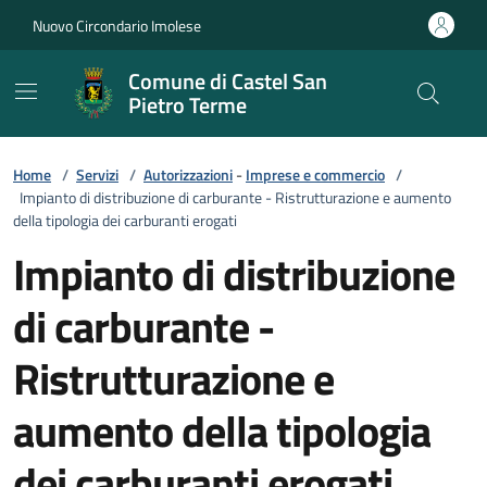
Vai ai contenuti
Vai al footer
Nuovo Circondario Imolese
Comune di Castel San
Pietro Terme
Home
/
Servizi
/
Autorizzazioni
-
Imprese e commercio
/
Impianto di distribuzione di carburante - Ristrutturazione e aumento
della tipologia dei carburanti erogati
Impianto di distribuzione
di carburante -
Ristrutturazione e
aumento della tipologia
dei carburanti erogati