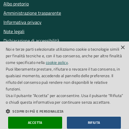
Albo pretorio
Amministrazione trasparente
Informativa privacy
Note legali
Dichiarazione di accessibilità
×
Noi e terze parti selezionate utilizziamo cookie o tecnologie simili
Obiettivi di accessibilità
per finalità tecniche e, con il tuo consenso, anche per altre finalità
Segnalazioni accessibilità
come specificato nella
cookie policy
.
Puoi liberamente prestare, rifiutare o revocare il tuo consenso, in
qualsiasi momento, accedendo al pannello delle preferenze. Il
SEGUICI SU
rifiuto del consenso può rendere non disponibili le relative
funzioni.
Facebook
Instagram
Whatsapp
Feed RSS
Usa il pulsante “Accetta” per acconsentire. Usa il pulsante “Rifiuta”
o chiudi questa informativa per continuare senza accettare.
SCOPRI DI PIÙ E PERSONALIZZA
Cookie Policy
Piano di miglioramento del sito
Credits
ACCETTA
RIFIUTA