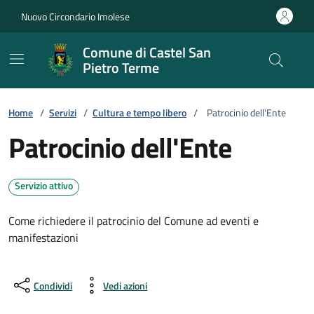
Vai ai contenuti
Vai al footer
Nuovo Circondario Imolese
Comune di Castel San
Pietro Terme
Home
/
Servizi
/
Cultura e tempo libero
/
Patrocinio dell'Ente
Patrocinio dell'Ente
Servizio attivo
Come richiedere il patrocinio del Comune ad eventi e
manifestazioni
Condividi
Vedi azioni