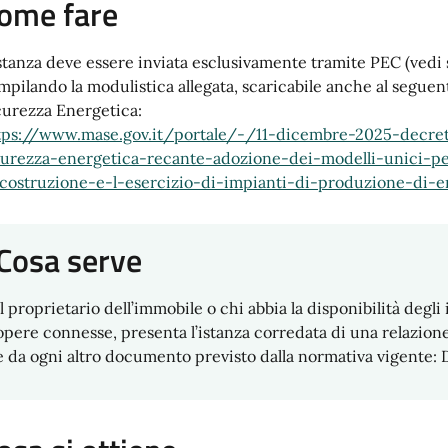
ome fare
istanza deve essere inviata esclusivamente tramite PEC (vedi 
mpilando la modulistica allegata, scaricabile anche al seguent
curezza Energetica:
tps://www.mase.gov.it/portale/-/11-dicembre-2025-decret
curezza-energetica-recante-adozione-dei-modelli-unici-p
-costruzione-e-l-esercizio-di-impianti-di-produzione-di-en
Cosa serve
Il proprietario dell’immobile o chi abbia la disponibilità degli
opere connesse, presenta l’istanza corredata di una relazione 
e da ogni altro documento previsto dalla normativa vigente: D.