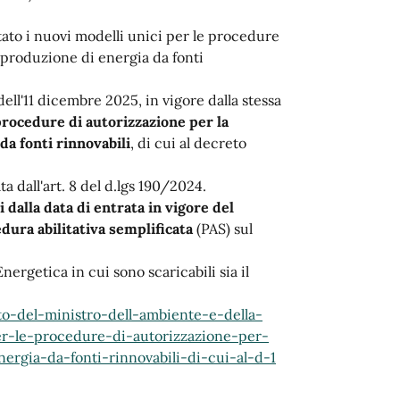
tato i nuovi modelli unici per le procedure
i produzione di energia da fonti
dell'11 dicembre 2025, in vigore dalla stessa
procedure di autorizzazione per la
da fonti rinnovabili
, di cui al decreto
ta dall'art. 8 del d.lgs 190/2024.
 dalla data di entrata in vigore del
edura abilitativa semplificata
(PAS) sul
nergetica in cui sono scaricabili sia il
o-del-ministro-dell-ambiente-e-della-
er-le-procedure-di-autorizzazione-per-
ergia-da-fonti-rinnovabili-di-cui-al-d-1