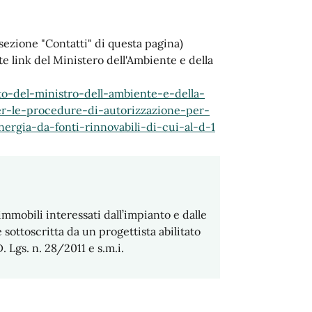
sezione "Contatti" di questa pagina)
e link del Ministero dell'Ambiente e della
o-del-ministro-dell-ambiente-e-della-
er-le-procedure-di-autorizzazione-per-
ergia-da-fonti-rinnovabili-di-cui-al-d-1
 immobili interessati dall’impianto e dalle
sottoscritta da un progettista abilitato
 Lgs. n. 28/2011 e s.m.i.