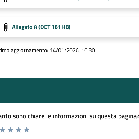
Allegato A (ODT 161 KB)
timo aggiornamento:
14/01/2026, 10:30
nto sono chiare le informazioni su questa pagina
 da 1 a 5 stelle la pagina
ta 1 stelle su 5
Valuta 2 stelle su 5
Valuta 3 stelle su 5
Valuta 4 stelle su 5
Valuta 5 stelle su 5