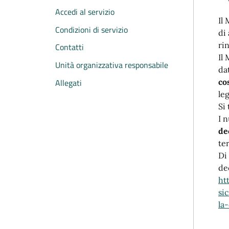
Accedi al servizio
Il
Condizioni di servizio
di
ri
Contatti
Il
Unità organizzativa responsabile
da
Allegati
co
le
Si 
I 
de
te
Di
de
ht
si
la