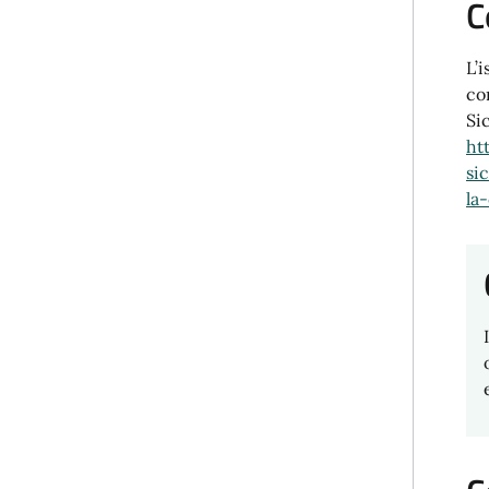
C
L’
co
Si
ht
si
la