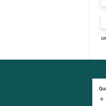
Ul
Qua
Valuta
Valu