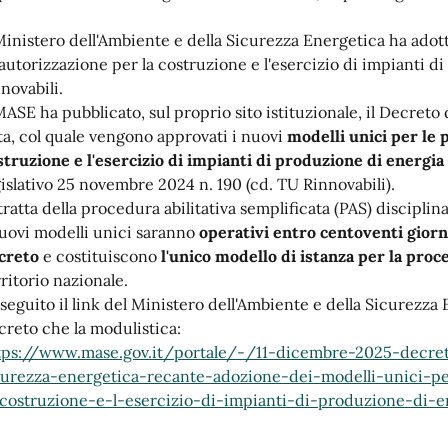
 Ministero dell'Ambiente e della Sicurezza Energetica ha adot
 autorizzazione per la costruzione e l'esercizio di impianti d
nnovabili.
 MASE ha pubblicato, sul proprio sito istituzionale, il Decreto 
ta, col quale vengono approvati i nuovi
modelli unici per le 
struzione e l'esercizio di impianti di produzione di energia 
gislativo 25 novembre 2024 n. 190 (cd. TU Rinnovabili).
tratta della procedura abilitativa semplificata (PAS) disciplina
nuovi modelli unici saranno
operativi entro centoventi giorni
creto
e costituiscono
l'unico modello di istanza per la proc
rritorio nazionale.
 seguito il link del Ministero dell'Ambiente e della Sicurezza E
creto che la modulistica:
tps://www.mase.gov.it/portale/-/11-dicembre-2025-decret
curezza-energetica-recante-adozione-dei-modelli-unici-p
-costruzione-e-l-esercizio-di-impianti-di-produzione-di-en