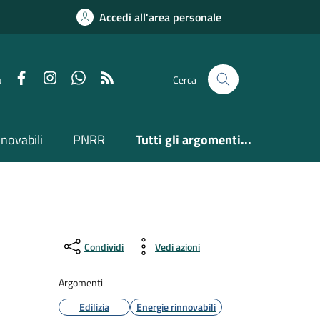
Accedi all'area personale
Facebook
Instagram
Whatsapp
Feed RSS
u
Cerca
nnovabili
PNRR
Tutti gli argomenti...
Condividi
Vedi azioni
Argomenti
Edilizia
Energie rinnovabili