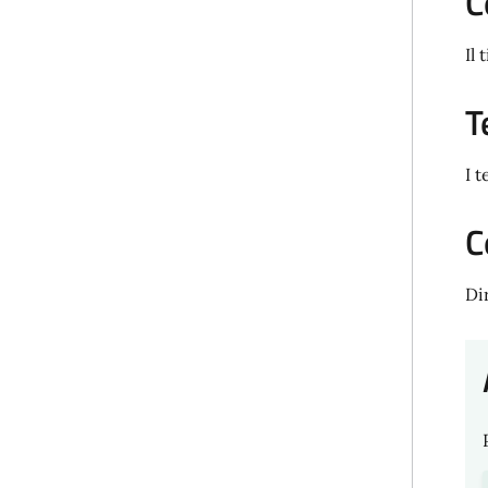
C
Il 
T
I 
C
Dir