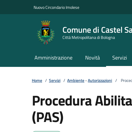
Vai ai contenuti
Vai al footer
Nuovo Circondario Imolese
Comune di Castel S
Città Metropolitana di Bologna
Amministrazione
Novità
Servizi
Home
/
Servizi
/
Ambiente
-
Autorizzazioni
/
Procedu
Procedura Abilita
(PAS)