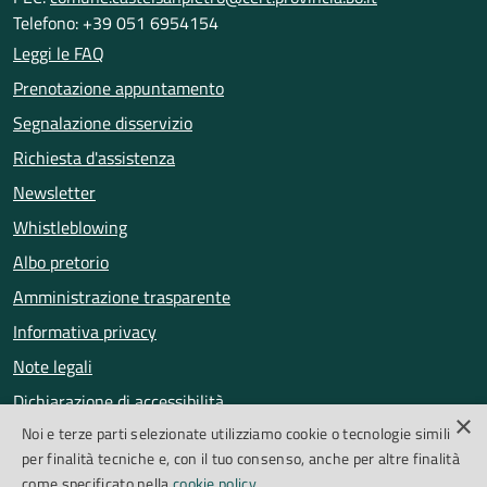
Telefono: +39 051 6954154
Leggi le FAQ
Prenotazione appuntamento
Segnalazione disservizio
Richiesta d'assistenza
Newsletter
Whistleblowing
Albo pretorio
Amministrazione trasparente
Informativa privacy
Note legali
Dichiarazione di accessibilità
×
Noi e terze parti selezionate utilizziamo cookie o tecnologie simili
Obiettivi di accessibilità
per finalità tecniche e, con il tuo consenso, anche per altre finalità
Segnalazioni accessibilità
come specificato nella
cookie policy
.