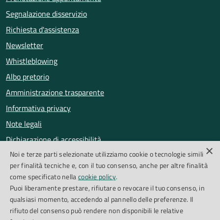
Segnalazione disservizio
Richiesta d'assistenza
Newsletter
Whistleblowing
Albo pretorio
Amministrazione trasparente
Informativa privacy
Note legali
Dichiarazione di accessibilità
×
Noi e terze parti selezionate utilizziamo cookie o tecnologie simili
Obiettivi di accessibilità
per finalità tecniche e, con il tuo consenso, anche per altre finalità
Segnalazioni accessibilità
come specificato nella
cookie policy
.
Puoi liberamente prestare, rifiutare o revocare il tuo consenso, in
qualsiasi momento, accedendo al pannello delle preferenze. Il
SEGUICI SU
rifiuto del consenso può rendere non disponibili le relative