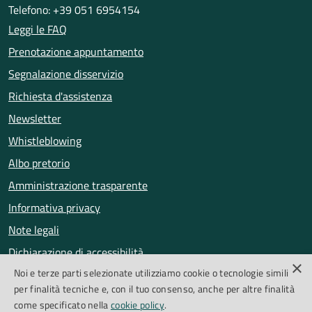
Telefono: +39 051 6954154
Leggi le FAQ
Prenotazione appuntamento
Segnalazione disservizio
Richiesta d'assistenza
Newsletter
Whistleblowing
Albo pretorio
Amministrazione trasparente
Informativa privacy
Note legali
Dichiarazione di accessibilità
×
Noi e terze parti selezionate utilizziamo cookie o tecnologie simili
Obiettivi di accessibilità
per finalità tecniche e, con il tuo consenso, anche per altre finalità
Segnalazioni accessibilità
come specificato nella
cookie policy
.