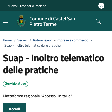
Vai ai contenuti
Vai al footer
Nuovo Circondario Imolese
Comune di Castel San
Pietro Terme
Home
/
Servizi
/
Autorizzazioni
-
Imprese e commercio
/
Suap - Inoltro telematico delle pratiche
Suap - Inoltro telematico
delle pratiche
Servizio attivo
Piattaforma regionale "Accesso Unitario"
Accedi