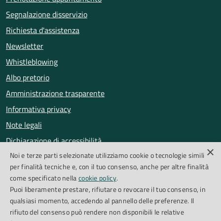
Segnalazione disservizio
Richiesta d'assistenza
Newsletter
Whistleblowing
Albo pretorio
Amministrazione trasparente
Informativa privacy
Note legali
Dichiarazione di accessibilità
×
Noi e terze parti selezionate utilizziamo cookie o tecnologie simili
Obiettivi di accessibilità
per finalità tecniche e, con il tuo consenso, anche per altre finalità
Segnalazioni accessibilità
come specificato nella
cookie policy
.
Puoi liberamente prestare, rifiutare o revocare il tuo consenso, in
qualsiasi momento, accedendo al pannello delle preferenze. Il
SEGUICI SU
rifiuto del consenso può rendere non disponibili le relative