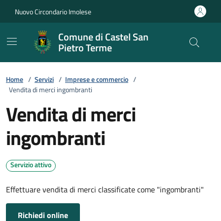
Vai ai contenuti
Vai al footer
Nuovo Circondario Imolese
Comune di Castel San
Pietro Terme
Home
/
Servizi
/
Imprese e commercio
/
Vendita di merci ingombranti
Vendita di merci
ingombranti
Servizio attivo
Effettuare vendita di merci classificate come "ingombranti"
Richiedi online