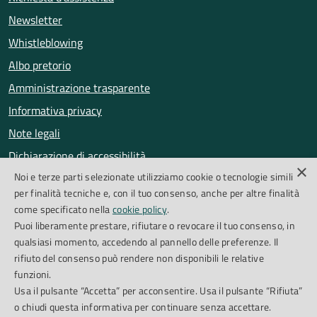
Newsletter
Whistleblowing
Albo pretorio
Amministrazione trasparente
Informativa privacy
Note legali
Dichiarazione di accessibilità
×
Noi e terze parti selezionate utilizziamo cookie o tecnologie simili
Obiettivi di accessibilità
per finalità tecniche e, con il tuo consenso, anche per altre finalità
Segnalazioni accessibilità
come specificato nella
cookie policy
.
Puoi liberamente prestare, rifiutare o revocare il tuo consenso, in
qualsiasi momento, accedendo al pannello delle preferenze. Il
SEGUICI SU
rifiuto del consenso può rendere non disponibili le relative
funzioni.
Facebook
Instagram
Whatsapp
Feed RSS
Usa il pulsante “Accetta” per acconsentire. Usa il pulsante “Rifiuta”
o chiudi questa informativa per continuare senza accettare.