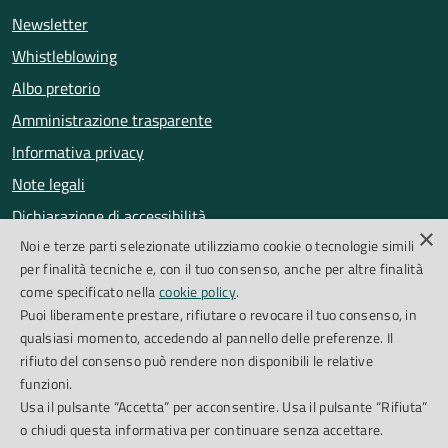
Newsletter
Whistleblowing
Albo pretorio
Amministrazione trasparente
Informativa privacy
Note legali
Dichiarazione di accessibilità
×
Noi e terze parti selezionate utilizziamo cookie o tecnologie simili
Obiettivi di accessibilità
per finalità tecniche e, con il tuo consenso, anche per altre finalità
Segnalazioni accessibilità
come specificato nella
cookie policy
.
Puoi liberamente prestare, rifiutare o revocare il tuo consenso, in
qualsiasi momento, accedendo al pannello delle preferenze. Il
SEGUICI SU
rifiuto del consenso può rendere non disponibili le relative
funzioni.
Facebook
Instagram
Whatsapp
Feed RSS
Usa il pulsante “Accetta” per acconsentire. Usa il pulsante “Rifiuta”
o chiudi questa informativa per continuare senza accettare.