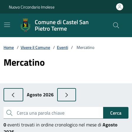
Vai ai contenuti
Vai al footer
Nuovo Circondario Imolese
Comune di Castel San
Pietro Terme
Home
/
Vivere il Comune
/
Eventi
/
Mercatino
Mercatino
Agosto 2026
Cerca una parola chiave
Cerca
0
eventi trovati in ordine cronologico nel mese di
Agosto
2026