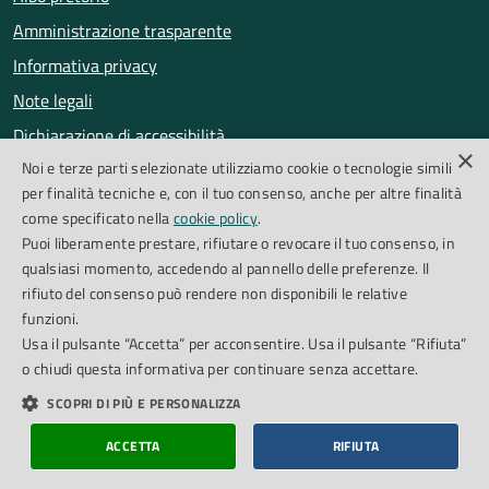
Amministrazione trasparente
Informativa privacy
Note legali
Dichiarazione di accessibilità
×
Noi e terze parti selezionate utilizziamo cookie o tecnologie simili
Obiettivi di accessibilità
per finalità tecniche e, con il tuo consenso, anche per altre finalità
Segnalazioni accessibilità
come specificato nella
cookie policy
.
Puoi liberamente prestare, rifiutare o revocare il tuo consenso, in
qualsiasi momento, accedendo al pannello delle preferenze. Il
SEGUICI SU
rifiuto del consenso può rendere non disponibili le relative
funzioni.
Facebook
Instagram
Whatsapp
Feed RSS
Usa il pulsante “Accetta” per acconsentire. Usa il pulsante “Rifiuta”
o chiudi questa informativa per continuare senza accettare.
SCOPRI DI PIÙ E PERSONALIZZA
Cookie Policy
Piano di miglioramento del sito
Credits
ACCETTA
RIFIUTA