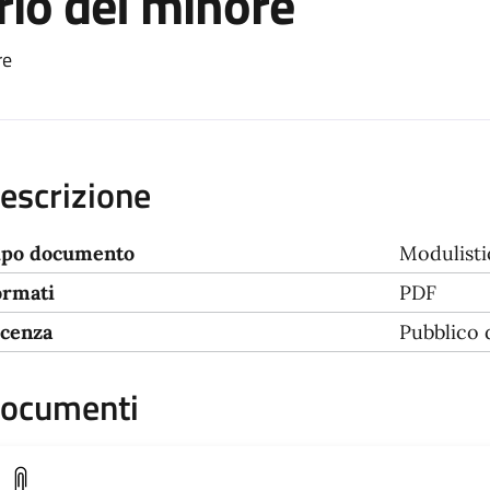
trio del minore
re
escrizione
ipo documento
Modulisti
ormati
PDF
icenza
Pubblico
ocumenti