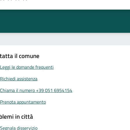
ta 1 stelle su 5
Valuta 2 stelle su 5
Valuta 3 stelle su 5
Valuta 4 stelle su 5
Valuta 5 stelle su 5
tatta il comune
Leggi le domande frequenti
Richiedi assistenza
Chiama il numero +39 051 6954154
Prenota appuntamento
blemi in città
Segnala disservizio