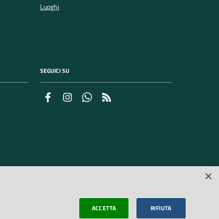
Luoghi
SEGUICI SU
Facebook
Instagram
Whatsapp
Feed RSS
×
ACCETTA
RIFIUTA