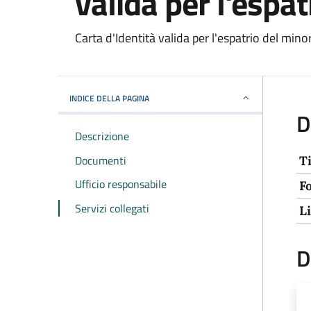
valida per l'espa
Carta d'Identità valida per l'espatrio del mino
INDICE DELLA PAGINA
D
Descrizione
Documenti
T
Ufficio responsabile
F
Servizi collegati
L
D