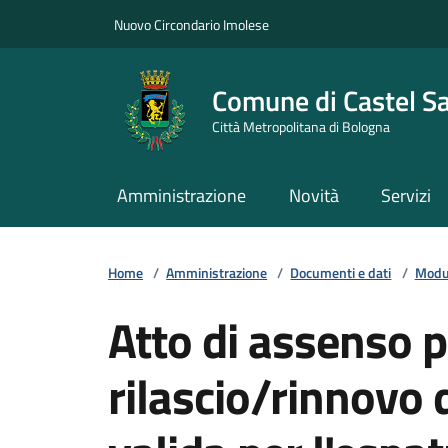
Vai ai contenuti
Vai al footer
Nuovo Circondario Imolese
Comune di Castel S
Città Metropolitana di Bologna
Amministrazione
Novità
Servizi
Home
/
Amministrazione
/
Documenti e dati
/
Modul
Atto di assenso pe
rilascio/rinnovo d