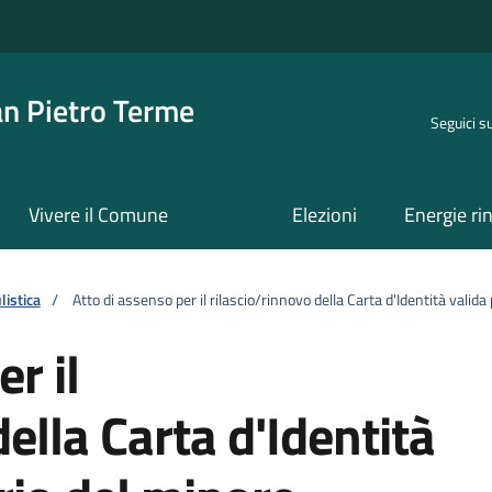
an Pietro Terme
Seguici s
Vivere il Comune
Elezioni
Energie ri
istica
/
Atto di assenso per il rilascio/rinnovo della Carta d'Identità valida
r il
ella Carta d'Identità