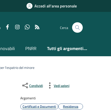
Accedi all'area personale
Facebook
Instagram
Whatsapp
Feed RSS
u
Cerca
nnovabili
PNRR
Tutti gli argomenti...
 per l'espatrio del minore
Condividi
Vedi azioni
Argomenti
Certificati e Documenti
Residenza