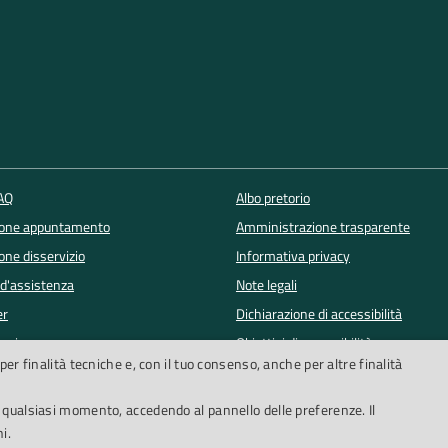
FAQ
Albo pretorio
ione appuntamento
Amministrazione trasparente
one disservizio
Informativa privacy
 d'assistenza
Note legali
er
Dichiarazione di accessibilità
lowing
Obiettivi di accessibilità
per finalità tecniche e, con il tuo consenso, anche per altre finalità
Segnalazioni accessibilità
n qualsiasi momento, accedendo al pannello delle preferenze. Il
i.