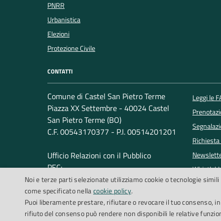
PNRR
Urbanistica
Elezioni
Protezione Civile
CONTATTI
Comune di Castel San Pietro Terme
Leggi le 
Piazza XX Settembre - 40024 Castel
Prenotaz
San Pietro Terme (BO)
Segnalazi
C.F. 00543170377 - P.I. 00514201201
Richiesta
Ufficio Relazioni con il Pubblico
Newslett
PEC:
Whistleb
Noi e terze parti selezionate utilizziamo cookie o tecnologie simili 
comune.castelsanpietro@cert.provincia.bo.it
Telefono: +39 051 6954154
come specificato nella
cookie policy
.
Puoi liberamente prestare, rifiutare o revocare il tuo consenso, i
rifiuto del consenso può rendere non disponibili le relative funzion