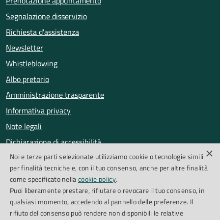
Prenotazione appuntamento
Segnalazione disservizio
Richiesta d'assistenza
Newsletter
Whistleblowing
Albo pretorio
Amministrazione trasparente
Informativa privacy
Note legali
Dichiarazione di accessibilità
×
Noi e terze parti selezionate utilizziamo cookie o tecnologie simili
Obiettivi di accessibilità
per finalità tecniche e, con il tuo consenso, anche per altre finalità
Segnalazioni accessibilità
come specificato nella
cookie policy
.
Puoi liberamente prestare, rifiutare o revocare il tuo consenso, in
qualsiasi momento, accedendo al pannello delle preferenze. Il
SEGUICI SU
rifiuto del consenso può rendere non disponibili le relative