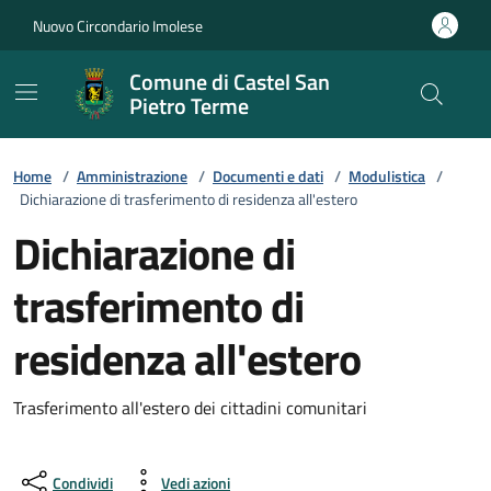
Vai ai contenuti
Vai al footer
Nuovo Circondario Imolese
Comune di Castel San
Pietro Terme
Home
/
Amministrazione
/
Documenti e dati
/
Modulistica
/
Dichiarazione di trasferimento di residenza all'estero
Dichiarazione di
trasferimento di
residenza all'estero
Trasferimento all'estero dei cittadini comunitari
Condividi
Vedi azioni