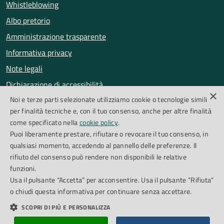
Whistleblowing
Albo pretorio
Amministrazione trasparente
Informativa privacy
Note legali
Dichiarazione di accessibilità
×
Noi e terze parti selezionate utilizziamo cookie o tecnologie simili
Obiettivi di accessibilità
per finalità tecniche e, con il tuo consenso, anche per altre finalità
Segnalazioni accessibilità
come specificato nella
cookie policy
.
Puoi liberamente prestare, rifiutare o revocare il tuo consenso, in
qualsiasi momento, accedendo al pannello delle preferenze. Il
SEGUICI SU
rifiuto del consenso può rendere non disponibili le relative
funzioni.
Facebook
Instagram
Whatsapp
Feed RSS
Usa il pulsante “Accetta” per acconsentire. Usa il pulsante “Rifiuta”
o chiudi questa informativa per continuare senza accettare.
SCOPRI DI PIÙ E PERSONALIZZA
Cookie Policy
Piano di miglioramento del sito
Credits