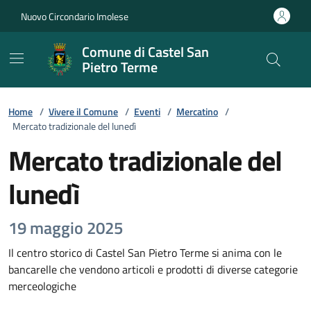
Vai ai contenuti
Vai al footer
Nuovo Circondario Imolese
Comune di Castel San
Pietro Terme
Home
/
Vivere il Comune
/
Eventi
/
Mercatino
/
Mercato tradizionale del lunedì
Mercato tradizionale del
lunedì
19 maggio 2025
Il centro storico di Castel San Pietro Terme si anima con le
bancarelle che vendono articoli e prodotti di diverse categorie
merceologiche