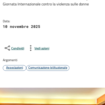
Dettagli della notizia
Giornata Internazionale contro la violenza sulle donne
Data:
10 novembre 2025
Condividi
Vedi azioni
Argomenti
Associazioni
Comunicazione istituzionale