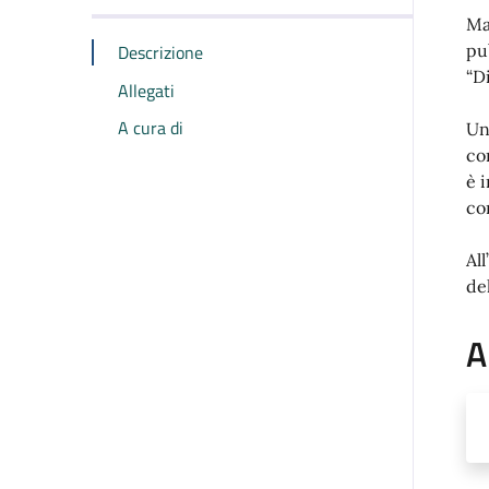
Mar
Descrizione
pu
“D
Allegati
A cura di
Un
co
è 
co
Al
del
A