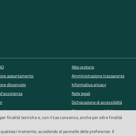
FAQ
Albo pretorio
ione appuntamento
Amministrazione trasparente
one disservizio
Informativa privacy
 d'assistenza
Note legali
er
Dichiarazione di accessibilità
lowing
Obiettivi di accessibilità
per finalità tecniche e, con il tuo consenso, anche per altre finalità
Segnalazioni accessibilità
n qualsiasi momento, accedendo al pannello delle preferenze. Il