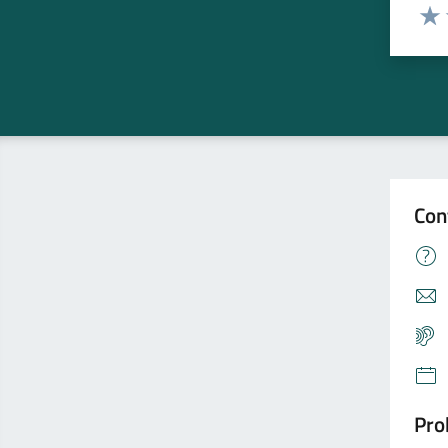
Valuta
Valu
Con
Pro