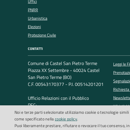
Uffici
PNRR
Urbanistica
Elezioni
Protezione Civile
CONTATTI
Comune di Castel San Pietro Terme
Leggi le 
Piazza XX Settembre - 40024 Castel
Prenotaz
San Pietro Terme (BO)
Segnalazi
C.F. 00543170377 - P.I. 00514201201
Richiesta
Ufficio Relazioni con il Pubblico
Newslett
PEC:
Whistleb
Noi e terze parti selezionate utilizziamo cookie o tecnologie simili 
comune.castelsanpietro@cert.provincia.bo.it
Telefono: +39 051 6954154
come specificato nella
cookie policy
.
Puoi liberamente prestare, rifiutare o revocare il tuo consenso, i