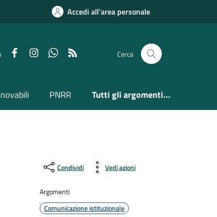
Accedi all'area personale
Facebook
Instagram
Whatsapp
Feed RSS
u
Cerca
nnovabili
PNRR
Tutti gli argomenti...
Condividi
Vedi azioni
Argomenti
Comunicazione istituzionale