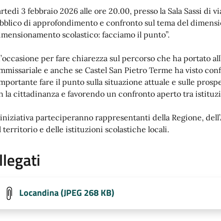
tedì 3 febbraio 2026 alle ore 20.00, presso la Sala Sassi di via
bblico di approfondimento e confronto sul tema del dimensio
imensionamento scolastico: facciamo il punto”.
’occasione per fare chiarezza sul percorso che ha portato a
mmissariale e anche se Castel San Pietro Terme ha visto con
importante fare il punto sulla situazione attuale e sulle prosp
n la cittadinanza e favorendo un confronto aperto tra istituzio
l’iniziativa parteciperanno rappresentanti della Regione, d
 territorio e delle istituzioni scolastiche locali.
llegati
Locandina (JPEG 268 KB)