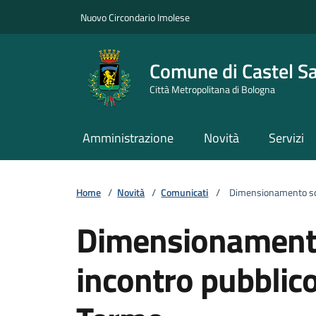
Vai ai contenuti
Vai al footer
Nuovo Circondario Imolese
Comune di Castel S
Città Metropolitana di Bologna
Amministrazione
Novità
Servizi
Home
/
Novità
/
Comunicati
/
Dimensionamento scola
Dimensionamento
incontro pubblico