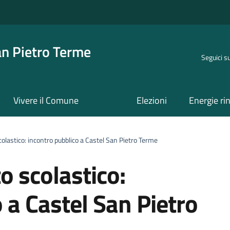
an Pietro Terme
Seguici s
Vivere il Comune
Elezioni
Energie ri
stico: incontro pubblico a Castel San Pietro Terme
 scolastico:
 a Castel San Pietro