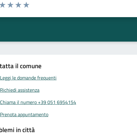
 da 1 a 5 stelle la pagina
ta 1 stelle su 5
Valuta 2 stelle su 5
Valuta 3 stelle su 5
Valuta 4 stelle su 5
Valuta 5 stelle su 5
tatta il comune
Leggi le domande frequenti
Richiedi assistenza
Chiama il numero +39 051 6954154
Prenota appuntamento
blemi in città