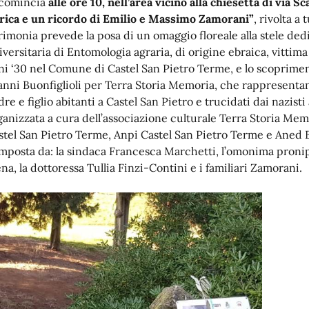
 comincia
alle ore 10, nell’area vicino alla chiesetta di via 
rica e un ricordo di Emilio e Massimo Zamorani”
, rivolta a 
rimonia prevede la posa di un omaggio floreale alla stele ded
iversitaria di Entomologia agraria, di origine ebraica, vittima 
ni ‘30 nel Comune di Castel San Pietro Terme, e lo scoprimento
anni Buonfiglioli per Terra Storia Memoria, che rappresentan
dre e figlio abitanti a Castel San Pietro e trucidati dai nazist
ganizzata a cura dell’associazione culturale Terra Storia Me
stel San Pietro Terme, Anpi Castel San Pietro Terme e Aned 
mposta da: la sindaca Francesca Marchetti, l’omonima pronipo
ena, la dottoressa Tullia Finzi-Contini e i familiari Zamorani.