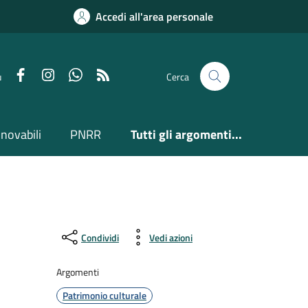
Accedi all'area personale
Facebook
Instagram
Whatsapp
Feed RSS
u
Cerca
nnovabili
PNRR
Tutti gli argomenti...
Condividi
Vedi azioni
Argomenti
Patrimonio culturale