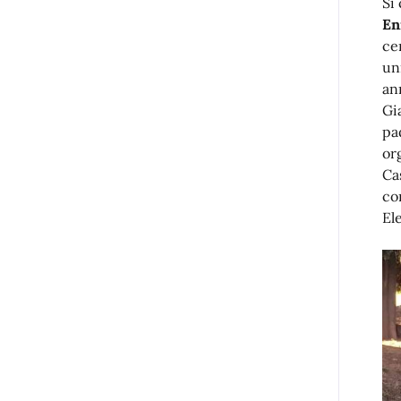
Si
En
ce
un
an
Gi
pa
or
Ca
co
El