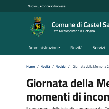
Vai ai contenuti
Vai al footer
Nuovo Circondario Imolese
Comune di Castel S
Città Metropolitana di Bologna
Amministrazione
Novità
Servizi
Home
/
Novità
/
Notizie
/
Giornata della Memoria 20
Giornata della M
momenti di incont
Il programma delle iniziative promosse dal C