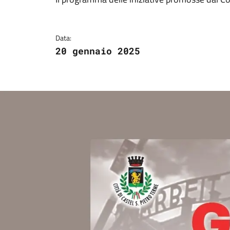
Dettagli della notizi
Data:
20 gennaio 2025