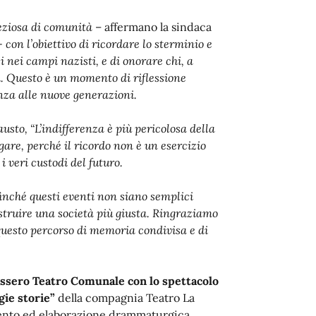
eziosa di comunità
– affermano la sindaca
 -
con l’obiettivo di ricordare lo sterminio e
i nei campi nazisti, e di onorare chi, a
ati. Questo è un momento di riflessione
nza alle nuove generazioni.
usto, “L’indifferenza è più pericolosa della
gare, perché il ricordo non è un esercizio
i veri custodi del futuro.
finché questi eventi non siano semplici
truire una società più giusta. Ringraziamo
 questo percorso di memoria condivisa e di
assero Teatro Comunale con lo spettacolo
gie storie”
della compagnia Teatro La
mmento ed elaborazione drammaturgica