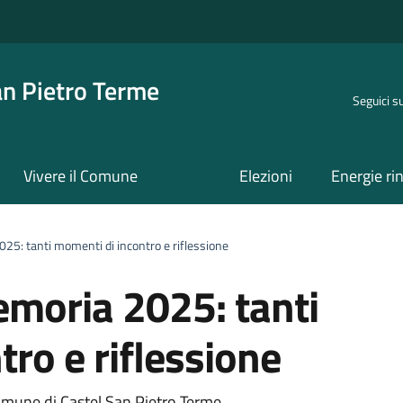
an Pietro Terme
Seguici s
Vivere il Comune
Elezioni
Energie ri
25: tanti momenti di incontro e riflessione
emoria 2025: tanti
ro e riflessione
omune di Castel San Pietro Terme