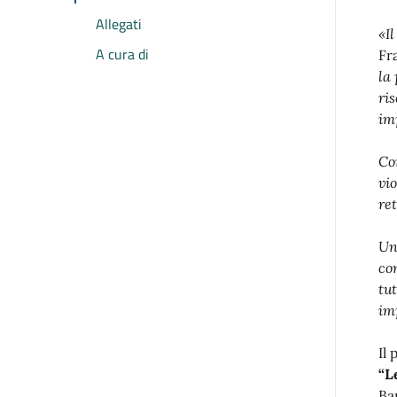
Allegati
«I
A cura di
Fr
la 
ris
im
Co
vi
ret
Un
co
tu
im
Il
“L
Ba