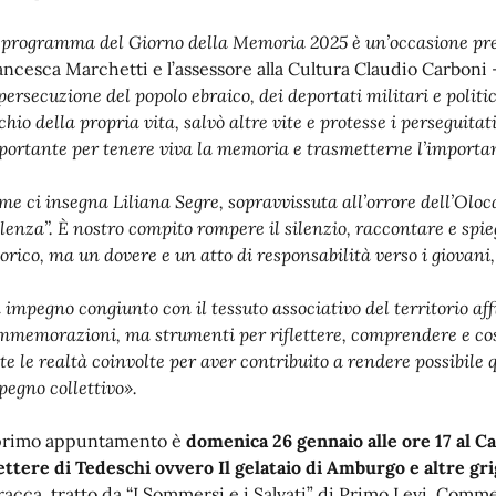
l programma del Giorno della Memoria 2025 è un’occasione pr
ancesca Marchetti e l’assessore alla Cultura Claudio Carboni
persecuzione del popolo ebraico, dei deportati militari e politic
chio della propria vita, salvò altre vite e protesse i perseguit
portante per tenere viva la memoria e trasmetterne l’importa
me ci insegna Liliana Segre, sopravvissuta all’orrore dell’Oloca
olenza”. È nostro compito rompere il silenzio, raccontare e spie
orico, ma un dovere e un atto di responsabilità verso i giovani, 
 impegno congiunto con il tessuto associativo del territorio af
mmemorazioni, ma strumenti per riflettere, comprendere e cos
tte le realtà coinvolte per aver contribuito a rendere possibile
pegno collettivo».
 primo appuntamento è
domenica 26 gennaio alle ore 17 al C
ettere di Tedeschi ovvero Il gelataio di Amburgo e altre gri
racca, tratto da “I Sommersi e i Salvati” di Primo Levi. Co