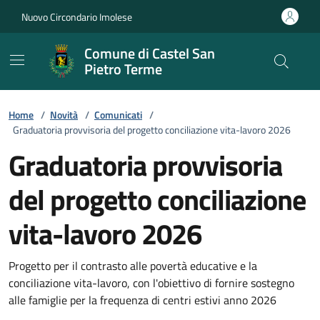
Vai ai contenuti
Vai al footer
Nuovo Circondario Imolese
Comune di Castel San
Pietro Terme
Home
/
Novità
/
Comunicati
/
Graduatoria provvisoria del progetto conciliazione vita-lavoro 2026
Graduatoria provvisoria
del progetto conciliazione
vita-lavoro 2026
Dettagli della notizia
Progetto per il contrasto alle povertà educative e la
conciliazione vita-lavoro, con l'obiettivo di fornire sostegno
alle famiglie per la frequenza di centri estivi anno 2026