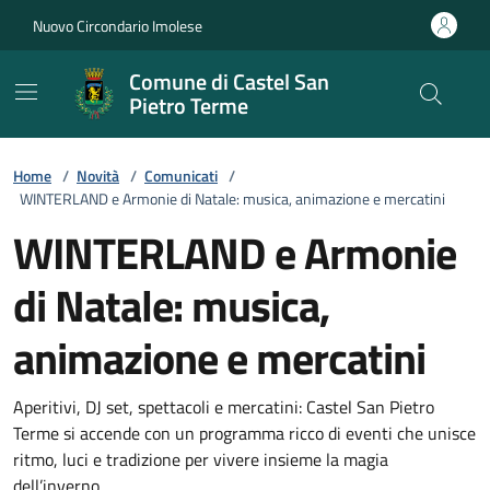
Vai ai contenuti
Vai al footer
Nuovo Circondario Imolese
Comune di Castel San
Pietro Terme
Home
/
Novità
/
Comunicati
/
WINTERLAND e Armonie di Natale: musica, animazione e mercatini
WINTERLAND e Armonie
di Natale: musica,
animazione e mercatini
Dettagli della notizia
Aperitivi, DJ set, spettacoli e mercatini: Castel San Pietro
Terme si accende con un programma ricco di eventi che unisce
ritmo, luci e tradizione per vivere insieme la magia
dell’inverno.