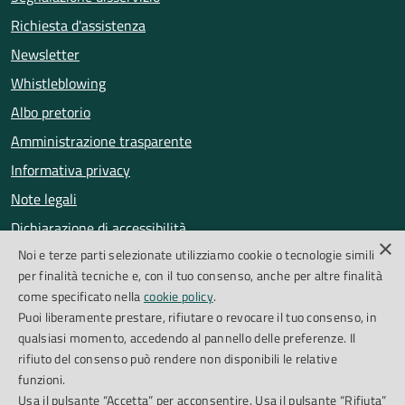
Richiesta d'assistenza
Newsletter
Whistleblowing
Albo pretorio
Amministrazione trasparente
Informativa privacy
Note legali
Dichiarazione di accessibilità
×
Noi e terze parti selezionate utilizziamo cookie o tecnologie simili
Obiettivi di accessibilità
per finalità tecniche e, con il tuo consenso, anche per altre finalità
Segnalazioni accessibilità
come specificato nella
cookie policy
.
Puoi liberamente prestare, rifiutare o revocare il tuo consenso, in
qualsiasi momento, accedendo al pannello delle preferenze. Il
SEGUICI SU
rifiuto del consenso può rendere non disponibili le relative
funzioni.
Facebook
Instagram
Whatsapp
Feed RSS
Usa il pulsante “Accetta” per acconsentire. Usa il pulsante “Rifiuta”