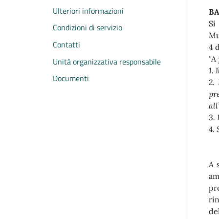
Ulteriori informazioni
BA
Si
Condizioni di servizio
Mu
Contatti
4 d
"A
Unità organizzativa responsabile
1.
Documenti
2.
pr
al
3.
4. 
A 
am
pr
ri
de