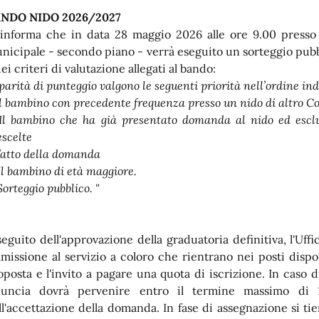
NDO NIDO 2026/2027
 informa che in data 28 maggio 2026 alle ore 9.00 presso g
nicipale - secondo piano - verrà eseguito un sorteggio pubbli
ei criteri di valutazione allegati al bando:
 parità di punteggio valgono le seguenti priorità nell’ordine in
 Il bambino con precedente frequenza presso un nido di altro 
 Il bambino che ha già presentato domanda al nido ed escl
escelte
l’atto della domanda
 Il bambino di età maggiore.
Sorteggio pubblico. "
seguito dell'approvazione della graduatoria definitiva, l'Uf
missione al servizio a coloro che rientrano nei posti dispon
oposta e l'invito a pagare una quota di iscrizione. In caso 
nuncia dovrà pervenire entro il termine massimo di 
ll'accettazione della domanda. In fase di assegnazione si tie