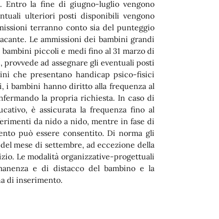
. Entro la fine di giugno-luglio vengono
uali ulteriori posti disponibili vengono
mmissioni terranno conto sia del punteggio
 vacante. Le ammissioni dei bambini grandi
 bambini piccoli e medi fino al 31 marzo di
e, provvede ad assegnare gli eventuali posti
mbini che presentano handicap psico-fisici
, i bambini hanno diritto alla frequenza al
onfermando la propria richiesta. In caso di
ucativo, è assicurata la frequenza fino al
ferimenti da nido a nido, mentre in fase di
mento può essere consentito. Di norma gli
a del mese di settembre, ad eccezione della
vizio. Le modalità organizzative-progettuali
rmanenza e di distacco del bambino e la
a di inserimento.