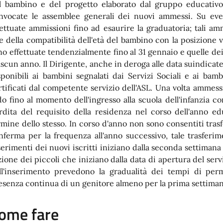
l bambino e del progetto elaborato dal gruppo educativo
nvocate le assemblee generali dei nuovi ammessi. Su event
fettuate ammissioni fino ad esaurire la graduatoria; tali a
e della compatibilità dell'età del bambino con la posizione
no effettuate tendenzialmente fino al 31 gennaio e quelle dei
ascun anno. Il Dirigente, anche in deroga alle data suindicat
sponibili ai bambini segnalati dai Servizi Sociali e ai ba
rtificati dal competente servizio dell'ASL. Una volta ammessi
do fino al momento dell'ingresso alla scuola dell'infanzia c
rdita del requisito della residenza nel corso dell'anno ed
rmine dello stesso. In corso d'anno non sono consentiti tras
nferma per la frequenza all'anno successivo, tale trasferi
serimenti dei nuovi iscritti iniziano dalla seconda settiman
zione dei piccoli che iniziano dalla data di apertura del ser
ll'inserimento prevedono la gradualità dei tempi di pe
esenza continua di un genitore almeno per la prima settiman
ome fare