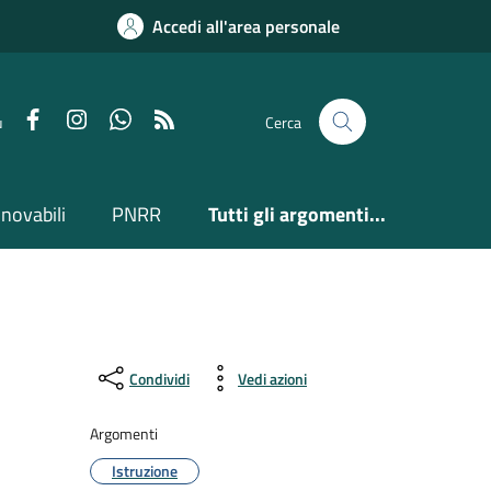
Accedi all'area personale
Facebook
Instagram
Whatsapp
Feed RSS
u
Cerca
nnovabili
PNRR
Tutti gli argomenti...
Condividi
Vedi azioni
Argomenti
Istruzione