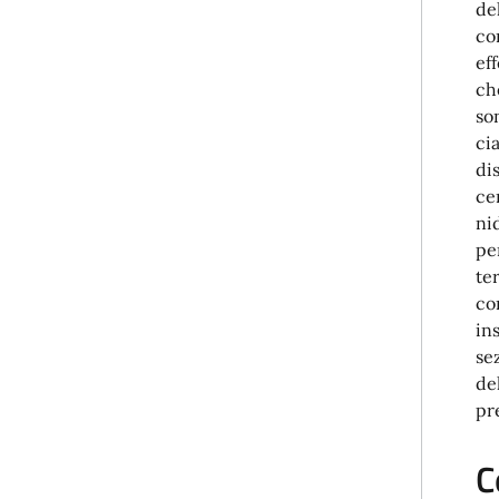
de
co
ef
ch
so
ci
di
ce
ni
pe
te
co
in
se
de
pr
C