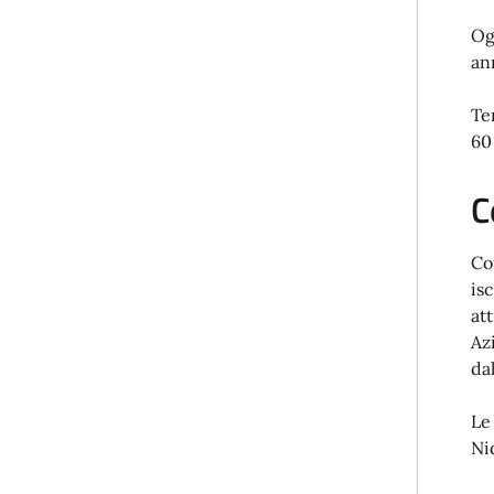
Og
an
Te
60
C
Co
is
at
Az
da
Le
Ni