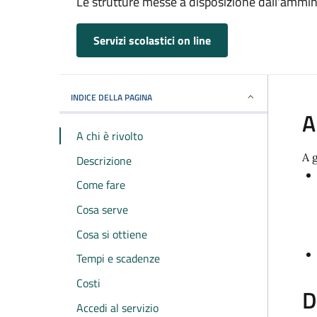
Le strutture messe a disposizione dall'ammin
Servizi scolastici on line
INDICE DELLA PAGINA
A
A chi è rivolto
A 
Descrizione
Come fare
Cosa serve
Cosa si ottiene
Tempi e scadenze
Costi
D
Accedi al servizio