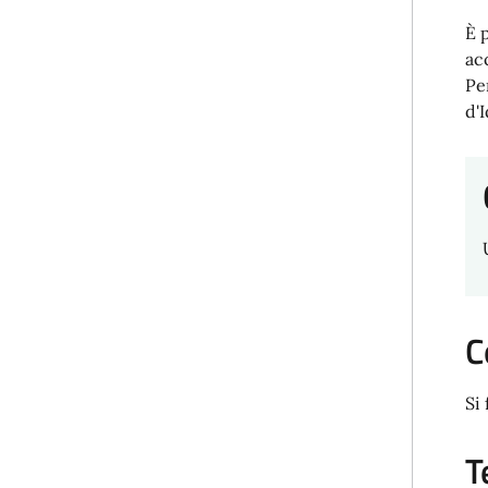
È 
ac
Pe
d'
C
Si 
T