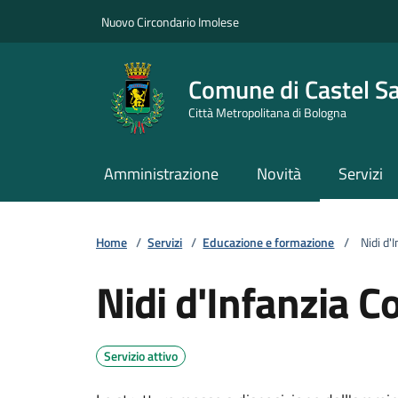
Vai ai contenuti
Vai al footer
Nuovo Circondario Imolese
Comune di Castel S
Città Metropolitana di Bologna
Amministrazione
Novità
Servizi
Home
/
Servizi
/
Educazione e formazione
/
Nidi d'
Nidi d'Infanzia 
Servizio attivo