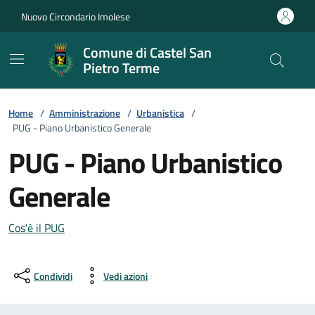
Vai ai contenuti
Vai al footer
Nuovo Circondario Imolese
Comune di Castel San
Pietro Terme
Home
/
Amministrazione
/
Urbanistica
/
PUG - Piano Urbanistico Generale
PUG - Piano Urbanistico
Generale
Cos'è il PUG
Condividi
Vedi azioni