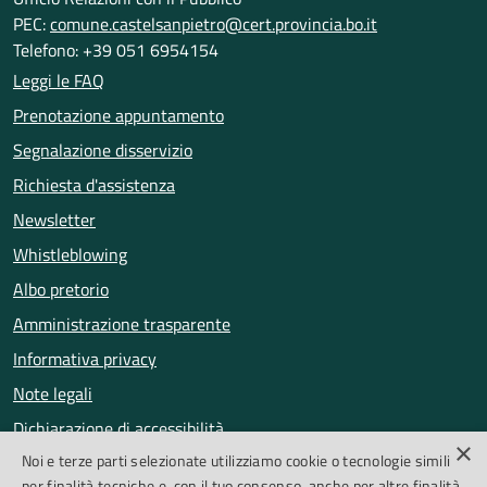
PEC:
comune.castelsanpietro@cert.provincia.bo.it
Telefono: +39 051 6954154
Leggi le FAQ
Prenotazione appuntamento
Segnalazione disservizio
Richiesta d'assistenza
Newsletter
Whistleblowing
Albo pretorio
Amministrazione trasparente
Informativa privacy
Note legali
Dichiarazione di accessibilità
×
Noi e terze parti selezionate utilizziamo cookie o tecnologie simili
Obiettivi di accessibilità
per finalità tecniche e, con il tuo consenso, anche per altre finalità