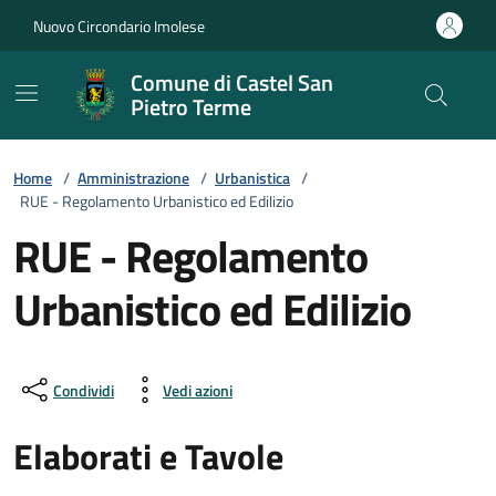
Vai ai contenuti
Vai al footer
Nuovo Circondario Imolese
Comune di Castel San
Pietro Terme
Home
/
Amministrazione
/
Urbanistica
/
RUE - Regolamento Urbanistico ed Edilizio
RUE - Regolamento
Urbanistico ed Edilizio
Condividi
Vedi azioni
Elaborati e Tavole