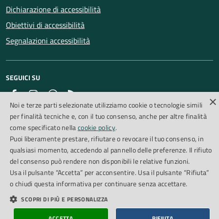
Dichiarazione di accessibilità
Obiettivi di accessibilità
Segnalazioni accessibilità
SEGUICI SU
Facebook
Instagram
Whatsapp
Feed RSS
×
Noi e terze parti selezionate utilizziamo cookie o tecnologie simili
per finalità tecniche e, con il tuo consenso, anche per altre finalità
come specificato nella
cookie policy
.
Cookie Policy
Piano di miglioramento del sito
Puoi liberamente prestare, rifiutare o revocare il tuo consenso, in
Credits
qualsiasi momento, accedendo al pannello delle preferenze. Il rifiuto
del consenso può rendere non disponibili le relative funzioni.
Usa il pulsante “Accetta” per acconsentire. Usa il pulsante “Rifiuta”
o chiudi questa informativa per continuare senza accettare.
SCOPRI DI PIÙ E PERSONALIZZA
ACCETTA
RIFIUTA